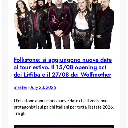
Folkstone: si aggiungono nuove date
al tour estivo. Il 15/08 opening act
dei Litfiba e il 27/08 dei Wolfmother
master
July 23, 2026
•
I Folkstone annunciano nuove date che li vedranno
protagonisti sui palchi italiani per tutta l’estate 2026.
Tra gli…