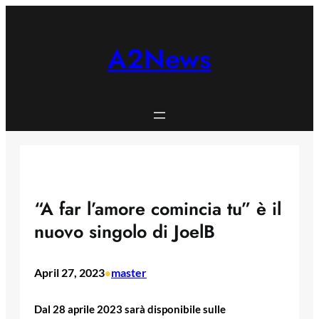
Skip
to
content
A2News
“A far l’amore comincia tu” è il
nuovo singolo di JoelB
April 27, 2023
master
•
Dal 28 aprile 2023 sarà disponibile sulle