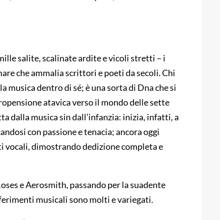
le salite, scalinate ardite e vicoli stretti – i
are che ammalia scrittori e poeti da secoli. Chi
a musica dentro di sé; è una sorta di Dna che si
ropensione atavica verso il mondo delle sette
a dalla musica sin dall’infanzia: inizia, infatti, a
andosi con passione e tenacia; ancora oggi
oti vocali, dimostrando dedizione completa e
Roses e Aerosmith, passando per la suadente
ferimenti musicali sono molti e variegati.