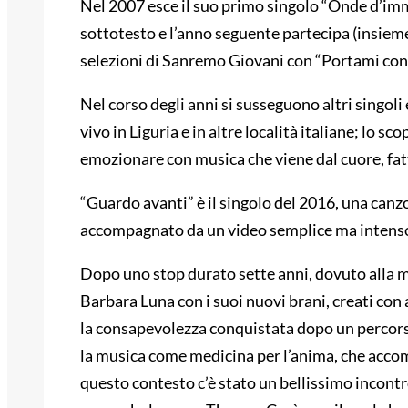
Nel 2007 esce il suo primo singolo “Onde d’imma
sottotesto e l’anno seguente partecipa (insieme
selezioni di Sanremo Giovani con “Portami con t
Nel corso degli anni si susseguono altri singoli
vivo in Liguria e in altre località italiane; lo 
emozionare con musica che viene dal cuore, fa
“Guardo avanti” è il singolo del 2016, una canzo
accompagnato da un video semplice ma intenso,
Dopo uno stop durato sette anni, dovuto alla mal
Barbara Luna con i suoi nuovi brani, creati con 
la consapevolezza conquistata dopo un percors
la musica come medicina per l’anima, che accom
questo contesto c’è stato un bellissimo incontr