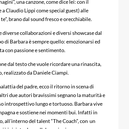
gini”, una canzone, come dice lei: con il
 a Claudio Lippi come special guest) alle
e”, brano dal sound fresco e orecchiabile.
 e diverse collaborazioni e diversi showcase dal
scopo di Barbara è sempre quello: emozionarsi ed
tta con passione e sentimento.
ne dal testo che vuole ricordare una rinascita,
 realizzato da Daniele Ciampi.
attia del padre, ecco il ritorno in scena di
altri due autori bravissimi segnano la maturità e
o introspettivo lungo e tortuoso. Barbara vive
pagna e sostiene nei momenti bui. Infatti in
o, all’interno del talent “The Coach”, con un