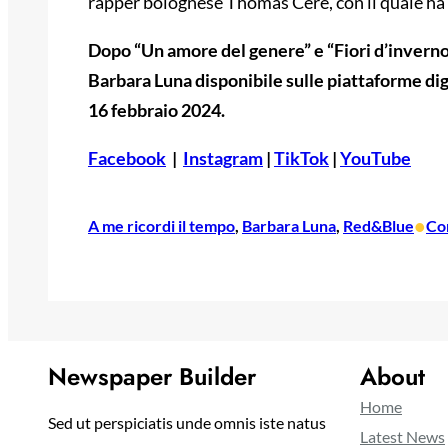
rapper bolognese Thomas Cerè, con il quale ha g
Dopo “Un amore del genere” e “Fiori d’inverno”,
Barbara Luna disponibile sulle piattaforme digi
16 febbraio 2024.
Facebook
|
Instagram
|
TikTok
|
YouTube
•
A me ricordi il tempo
, 
Barbara Luna
, 
Red&Blue
Co
Newspaper Builder
About
Home
Sed ut perspiciatis unde omnis iste natus
Latest News