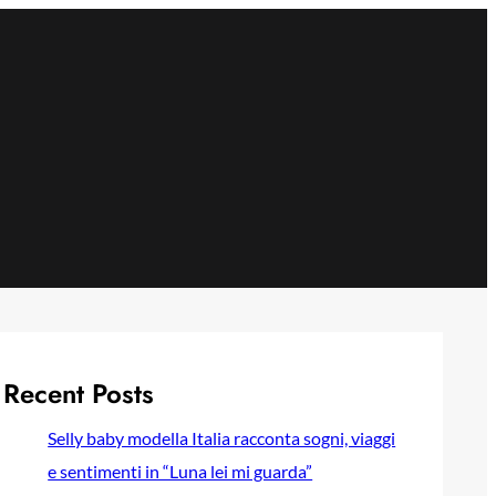
Recent Posts
Selly baby modella Italia racconta sogni, viaggi
e sentimenti in “Luna lei mi guarda”