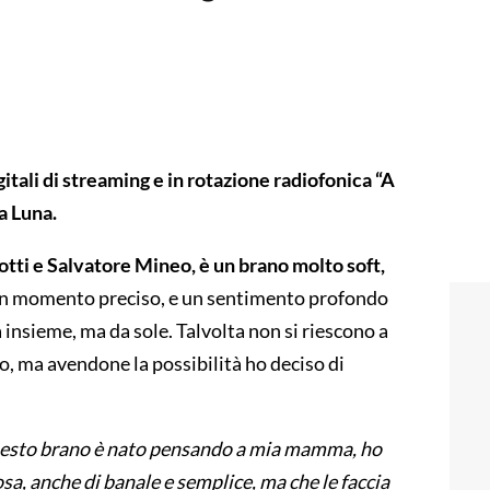
itali di streaming e in rotazione radiofonica “A
a Luna.
otti e Salvatore Mineo, è un brano molto soft,
e un momento preciso, e un sentimento profondo
 insieme, ma da sole. Talvolta non si riescono a
ivo, ma avendone la possibilità ho deciso di
esto brano è nato pensando a mia mamma, ho
cosa, anche di banale e semplice, ma che le faccia