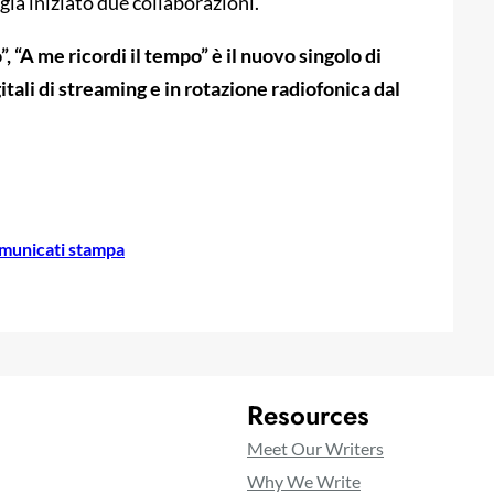
ià iniziato due collaborazioni.
 “A me ricordi il tempo” è il nuovo singolo di
tali di streaming e in rotazione radiofonica dal
municati stampa
Resources
Meet Our Writers
Why We Write