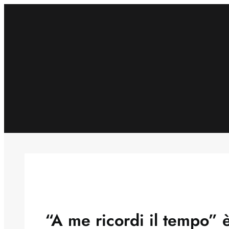
Skip
to
content
“A me ricordi il tempo” è