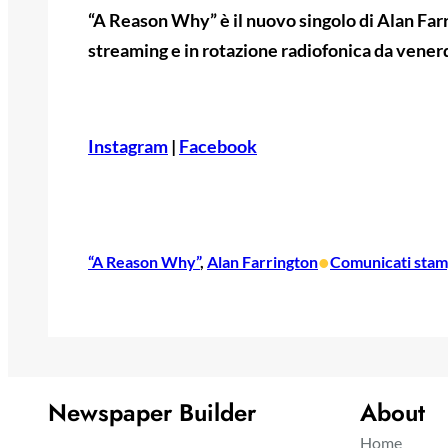
“A Reason Why” è il nuovo singolo di Alan Farri
streaming e in rotazione radiofonica da vener
Instagram
|
Facebook
•
“A Reason Why”
, 
Alan Farrington
Comunicati sta
Newspaper Builder
About
Home