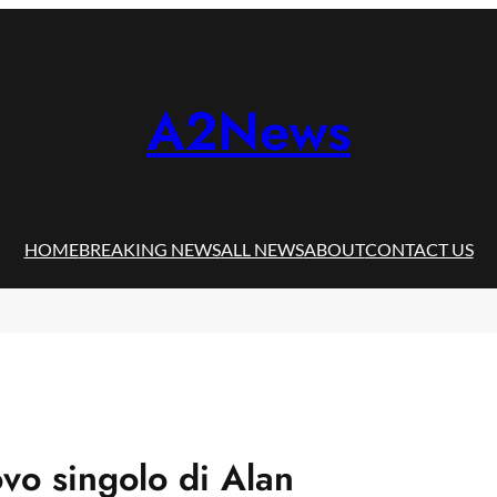
A2News
HOME
BREAKING NEWS
ALL NEWS
ABOUT
CONTACT US
vo singolo di Alan