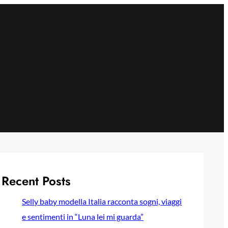
Recent Posts
Selly baby modella Italia racconta sogni, viaggi
e sentimenti in “Luna lei mi guarda”