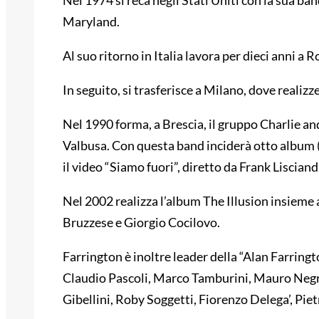
Nel 1974 si reca negli Stati Uniti con la sua b
Maryland.
Al suo ritorno in Italia lavora per dieci anni a
In seguito, si trasferisce a Milano, dove real
Nel 1990 forma, a Brescia, il gruppo Charlie and
Valbusa. Con questa band inciderà otto album (a
il video “Siamo fuori”, diretto da Frank Lisciand
Nel 2002 realizza l’album The Illusion insieme 
Bruzzese e Giorgio Cocilovo.
Farrington è inoltre leader della “Alan Farring
Claudio Pascoli, Marco Tamburini, Mauro Negri
Gibellini, Roby Soggetti, Fiorenzo Delega’, Pi