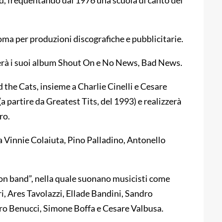
and, frequentando dal 1976 una scuola di canto del
 Roma per produzioni discografiche e pubblicitarie.
izzerà i suoi album Shout On e No News, Bad News.
 the Cats, insieme a Charlie Cinelli e Cesare
 partire da Greatest Tits, del 1993) e realizzerà
ro.
a Vinnie Colaiuta, Pino Palladino, Antonello
ton band”, nella quale suonano musicisti come
, Ares Tavolazzi, Ellade Bandini, Sandro
etro Benucci, Simone Boffa e Cesare Valbusa.