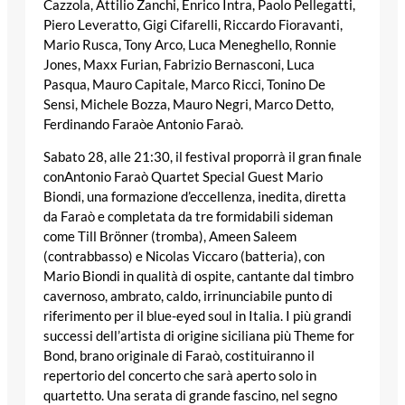
Cazzola
,
Attilio Zanchi
,
Enrico Intra
,
Paolo Pellegatti
,
Piero Leveratto
,
Gigi Cifarelli
,
Riccardo Fioravanti
,
Mario Rusca
,
Tony Arco
,
Luca Meneghello
,
Ronnie
Jones
,
Maxx Furian
,
Fabrizio Bernasconi
,
Luca
Pasqua
,
Mauro Capitale
,
Marco Ricci
,
Tonino De
Sensi
,
Michele Bozza
,
Mauro Negri
,
Marco Detto
,
Ferdinando Faraò
e
Antonio Faraò
.
S
abato 28
, alle
21:30
, il festival proporrà il gran finale
con
Antonio Faraò Quartet Special Guest Mario
Biondi
, una formazione d’eccellenza, inedita, diretta
da Faraò e completata da tre formidabili sideman
come
Till Brönner
(tromba),
Ameen Saleem
(contrabbasso) e
Nicolas Viccaro
(batteria), con
Mario Biondi
in qualità di ospite, cantante dal timbro
cavernoso, ambrato, caldo, irrinunciabile punto di
riferimento per il blue-eyed soul in Italia. I più grandi
successi dell’artista di origine siciliana più
Theme for
Bond
, brano originale di Faraò, costituiranno il
repertorio del concerto che sarà aperto solo in
quartetto. Una serata di grande fascino, nel segno