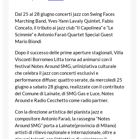
Dal 25 al 28 giugno concerti jazz con Swing Faces
Marching Band, Yves-Yann Lavaly Quintet, Fabio
Concato, il tributo ai jazz club “Il Capolinea” e “Le
Scimmie” e Antonio Faraò Quartet Special Guest
Mario Biondi
Dopo il successo delle prime aperture stagionali,
Villa
Visconti Borromeo Litta
torna ad animarsi con il
festival
Notes Around SMG
, un’iniziativa culturale
che celebra il jazz con concerti esclusivi e
performance diffuse: quattro serate, da
mercoledì 25
giugno
a
sabato 28 giugno
, realizzate con il contributo
del
Comune di Lainate
, di
SMG Gas e Luce
,
Notes
Around
e
Radio Cecchetto
come radio partner.
Con la direzione artistica del pianista jazz e
compositore
Antonio Faraò
, la rassegna “Notes
Around SMG” porta a
Lainate
(provincia di
Milano
)
artisti di rilievo nazionale e internazionale, oltre a