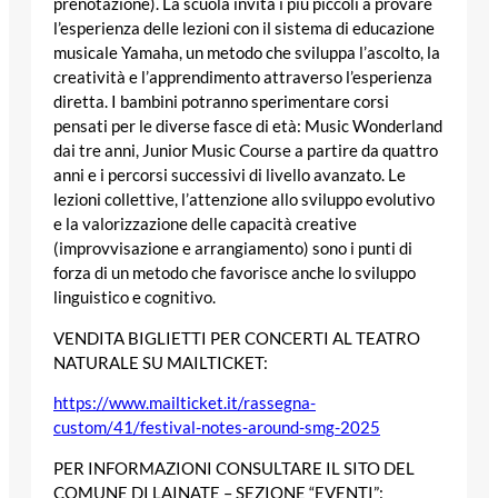
prenotazione). La scuola invita i più piccoli a provare
l’esperienza delle lezioni con il sistema di educazione
musicale
Yamaha
, un metodo che sviluppa l’ascolto, la
creatività e l’apprendimento attraverso l’esperienza
diretta. I bambini potranno sperimentare corsi
pensati per le diverse fasce di età:
Music Wonderland
dai tre anni,
Junior Music Course
a partire da quattro
anni e i percorsi successivi di livello avanzato. Le
lezioni collettive, l’attenzione allo sviluppo evolutivo
e la valorizzazione delle capacità creative
(improvvisazione e arrangiamento) sono i punti di
forza di un metodo che favorisce anche lo sviluppo
linguistico e cognitivo.
VENDITA BIGLIETTI PER CONCERTI AL TEATRO
NATURALE SU MAILTICKET:
https://www.mailticket.it/rassegna-
custom/41/festival-notes-around-smg-2025
PER INFORMAZIONI CONSULTARE
IL
SITO
DEL
COMUNE DI LAINATE
– SEZIONE
“
EVENTI
”
: