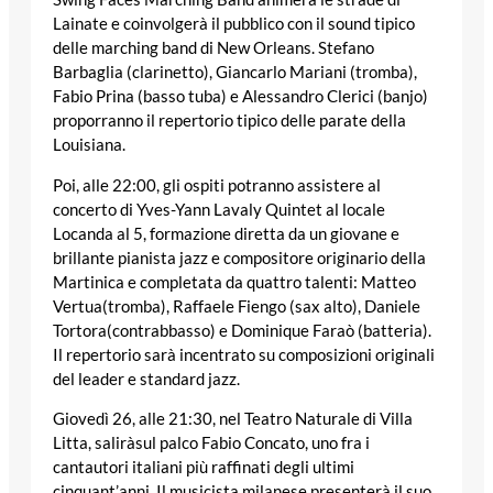
Lainate e coinvolgerà il pubblico con il sound tipico
delle marching band di New Orleans.
Stefano
Barbaglia
(clarinetto),
Giancarlo Mariani
(tromba),
Fabio Prina
(basso tuba) e
Alessandro Clerici
(banjo)
proporranno il repertorio tipico delle parate della
Louisiana.
Poi, alle
22:00
, gli ospiti potranno assistere al
concerto di
Yves-Yann Lavaly Quintet
al locale
Locanda al 5
, formazione diretta da un giovane e
brillante pianista jazz e compositore originario della
Martinica e completata da quattro talenti:
Matteo
Vertua
(tromba),
Raffaele Fiengo
(sax alto),
Daniele
Tortora
(contrabbasso) e
Dominique Faraò
(batteria).
Il repertorio sarà incentrato su composizioni originali
del leader e standard jazz.
G
iovedì 26
, alle
21:30
, nel Teatro Naturale di Villa
Litta, saliràsul palco
Fabio Concato
, uno fra i
cantautori italiani più raffinati degli ultimi
cinquant’anni. Il musicista milanese presenterà il suo