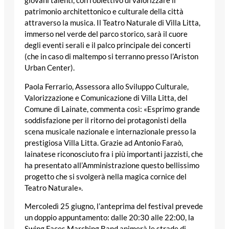
giovani talenti, con l’obiettivo di valorizzare il
patrimonio architettonico e culturale della città
attraverso la musica. Il
Teatro Naturale
di
Villa Litta
,
immerso nel verde del parco storico, sarà il cuore
degli eventi serali e il palco principale dei concerti
(che in caso di maltempo si terranno presso l’
Ariston
Urban Center
).
Paola Ferrario
, Assessora allo Sviluppo Culturale,
Valorizzazione e Comunicazione di Villa Litta, del
Comune di Lainate, commenta così: «Esprimo grande
soddisfazione per il ritorno dei protagonisti della
scena musicale nazionale e internazionale presso la
prestigiosa Villa Litta. Grazie ad Antonio Faraò,
lainatese riconosciuto fra i più importanti jazzisti, che
ha presentato all’Amministrazione questo bellissimo
progetto che si svolgerà nella magica cornice del
Teatro Naturale».
Mercoledì 25 giugno
, l’anteprima del festival prevede
un doppio appuntamento: dalle
20:30
alle
22:00
, la
Swing Faces Marching Band
animerà le strade di