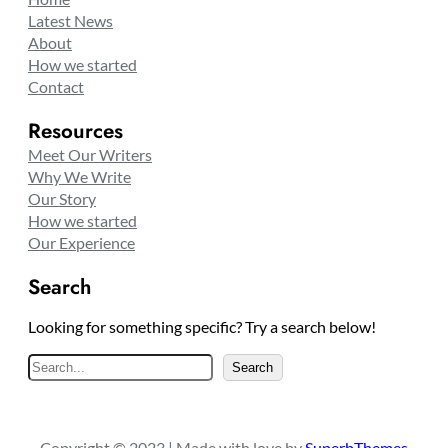
Latest News
About
How we started
Contact
Resources
Meet Our Writers
Why We Write
Our Story
How we started
Our Experience
Search
Looking for something specific? Try a search below!
S
Search
e
a
r
Copyright © 2023 | Made with love by
SuperbThemes