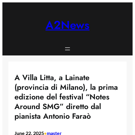
Skip
to
content
A2News
A Villa Litta, a Lainate
(provincia di Milano), la prima
edizione del festival “Notes
Around SMG” diretto dal
pianista Antonio Faraò
June 22, 2025
master
•