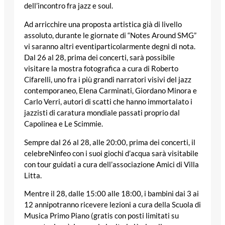
dell’incontro fra jazz e soul.
Ad arricchire una proposta artistica già di livello
assoluto, durante le giornate di “Notes Around SMG”
vi saranno altri eventiparticolarmente degni di nota.
Dal
26
al
28
, prima dei concerti, sarà possibile
visitare la mostra fotografica a cura di
Roberto
Cifarelli
, uno fra i più grandi narratori visivi del jazz
contemporaneo,
Elena Carminati
,
Giordano Minora
e
Carlo Verri
, autori di scatti che hanno immortalato i
jazzisti di caratura mondiale passati proprio dal
Capolinea e Le Scimmie.
Sempre dal
26
al
28
, alle
20:00
, prima dei concerti, il
celebre
Ninfeo
con i suoi giochi d’acqua sarà visitabile
con tour guidati a cura dell’associazione
Amici di Villa
Litta
.
Mentre il
28
, dalle
15:00
alle
18:00
, i bambini dai
3
ai
12
annipotranno ricevere lezioni a cura della
Scuola di
Musica Primo Piano
(gratis con posti limitati su