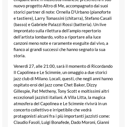
nuovo progetto
Altro di Me
, accompagnato dai suoi
storici partner di note:
Ornella D’Urbano
(pianoforte
e tastiere),
Larry Tomassini
(chitarra),
Stefano Casali
(basso) e
Gabriele Palazzi Rossi
(batteria). Un live
improntato sulla rilettura dell’ampio repertorio
dell’artista lombardo, volto a riportare alla luce
canzoni meno note e raramente eseguite dal vivo, a
fianco ai grandi successi che hanno segnato la sua
storia.
Venerdì 27
, alle
21:00
, sarà il momento di
Ricordando
Il Capolinea e Le Scimmie
, un omaggio a due storici
jazz club di Milano. Locali, questi, che negli anni hanno
ospitato eroi del jazz come
Chet Baker
,
Dizzy
Gillespie
,
Pat Metheny
,
Tony Scott
e moltissimi altri
eccezionali jazzisti italiani. A Villa Litta, la magica
atmosfera del Capolinea e Le Scimmie rivivrà in un
concerto collettivo e irripetibile che vedrà
protagonisti alcuni fra i più importanti jazzisti come:
Claudio Fasoli
,
Luigi Bonafede
,
Dado Moroni
,
Gianni