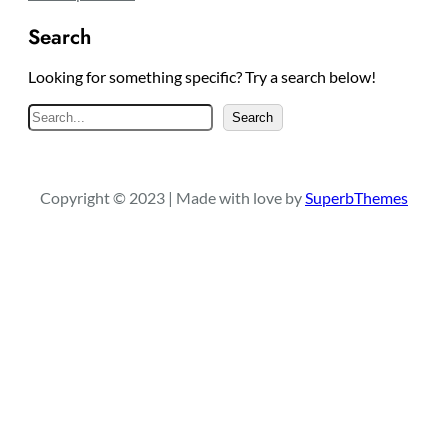
Search
Looking for something specific? Try a search below!
S
Search
e
a
r
Copyright © 2023 | Made with love by
SuperbThemes
c
h