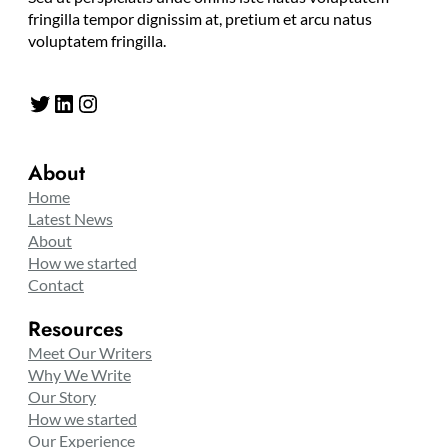
fringilla tempor dignissim at, pretium et arcu natus
voluptatem fringilla.
Twitter
LinkedIn
Instagram
About
Home
Latest News
About
How we started
Contact
Resources
Meet Our Writers
Why We Write
Our Story
How we started
Our Experience