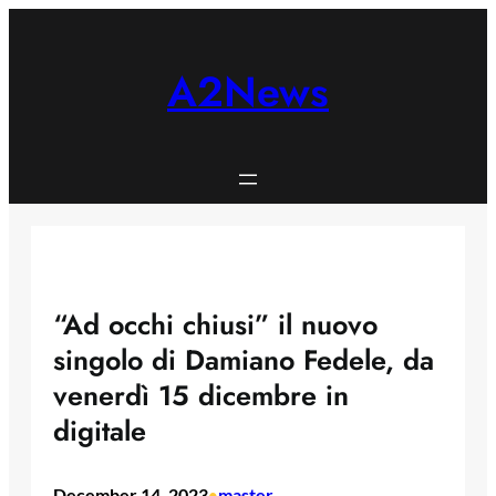
Skip
to
content
A2News
“Ad occhi chiusi” il nuovo
singolo di Damiano Fedele, da
venerdì 15 dicembre in
digitale
December 14, 2023
master
•