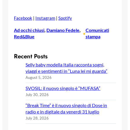
Facebook
|
Instagram
|
Spotify
Ad occhi chiusi
, 
Damiano Fedele
, 
Comunicati
•
Red&Blue
stampa
Recent Posts
Selly baby modella Italia racconta sogni,
viaggi e sentimenti in “Luna lei mi guarda”
August 5, 2026
SVOSIL: il nuovo singolo è “MUFASA”
July 30, 2026
“Break Time” è il nuovo singolo di Dose in
radio e in digitale da venerdì 31 luglio
July 28, 2026