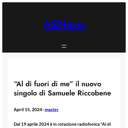
Skip
to
content
A2News
“Al di fuori di me” il nuovo
singolo di Samuele Riccobene
April 15, 2024
master
•
Dal 19 aprile 2024 è in rotazione radiofonica “Al di