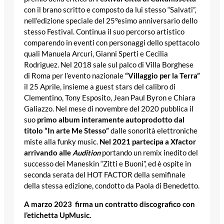
con il brano scritto e composto da lui stesso “Salvati”,
nell‘edizione speciale del 25°esimo anniversario dello
stesso Festival. Continua il suo percorso artistico
comparendo in eventi con personaggi dello spettacolo
quali Manuela Arcuri, Gianni Sperti e Cecilia
Rodriguez. Nel 2018 sale sul palco di Villa Borghese
di Roma per l’evento nazionale
“Villaggio per la Terra”
il 25 Aprile, insieme a guest stars del calibro di
Clementino, Tony Esposito, Jean Paul Byron e Chiara
Galiazzo. Nel mese di novembre del 2020 pubblica il
suo
primo album interamente autoprodotto dal
titolo “In arte Me Stesso”
dalle sonorità elettroniche
miste alla funky music.
Nel 2021 partecipa a Xfactor
arrivando alle
Audition
portando un remix inedito del
successo dei Maneskin “Zitti e Buoni”, ed è ospite in
seconda serata del HOT FACTOR della semifinale
della stessa edizione, condotto da Paola di Benedetto.
A marzo 2023 firma un contratto discografico con
l’etichetta UpMusic.