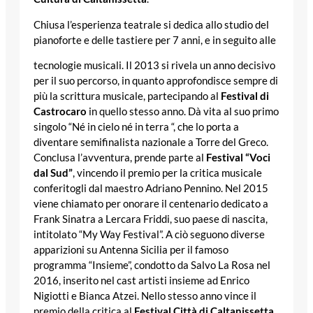
Chiusa l’esperienza teatrale si dedica allo studio del
pianoforte e delle tastiere per 7 anni, e in seguito alle
tecnologie musicali. Il 2013 si rivela un anno decisivo
per il suo percorso, in quanto approfondisce sempre di
più la scrittura musicale, partecipando al
Festival di
Castrocaro
in quello stesso anno. Dà vita al suo primo
singolo “Né in cielo né in terra “, che lo porta a
diventare semifinalista nazionale a Torre del Greco.
Conclusa l’avventura, prende parte al
Festival “Voci
dal Sud”
, vincendo il premio per la critica musicale
conferitogli dal maestro Adriano Pennino. Nel 2015
viene chiamato per onorare il centenario dedicato a
Frank Sinatra a Lercara Friddi, suo paese di nascita,
intitolato “My Way Festival”. A ciò seguono diverse
apparizioni su Antenna Sicilia per il famoso
programma “Insieme”, condotto da Salvo La Rosa nel
2016, inserito nel cast artisti insieme ad Enrico
Nigiotti e Bianca Atzei. Nello stesso anno vince il
premio della critica al
Festival Città di Caltanissetta