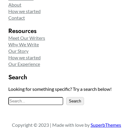
About
How we started
Contact
Resources
Meet Our Writers
Why We Write
Our Story
How we started
Our Experience
Search
Looking for something specific? Try a search below!
S
Search
e
a
r
Copyright © 2023 | Made with love by
SuperbThemes
c
h