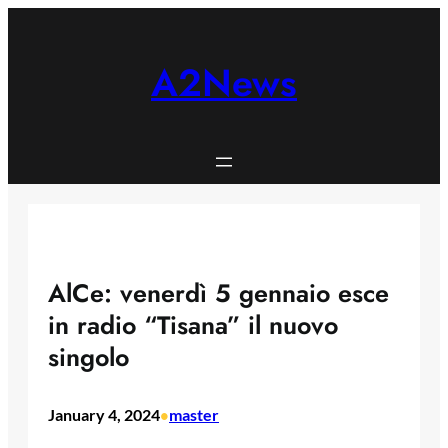
Skip
to
content
A2News
AlCe: venerdì 5 gennaio esce
in radio “Tisana” il nuovo
singolo
January 4, 2024
master
•