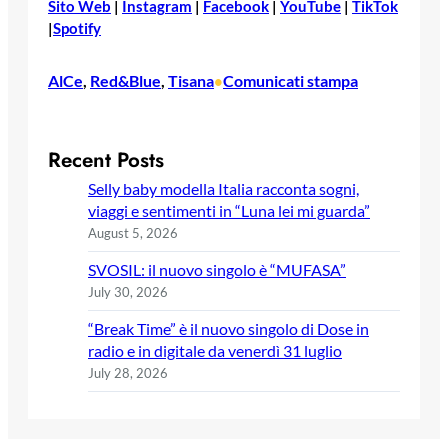
Sito Web
|
Instagram
|
Facebook
|
YouTube
|
TikTok
|
Spotify
AlCe
, 
Red&Blue
, 
Tisana
Comunicati stampa
•
Recent Posts
Selly baby modella Italia racconta sogni,
viaggi e sentimenti in “Luna lei mi guarda”
August 5, 2026
SVOSIL: il nuovo singolo è “MUFASA”
July 30, 2026
“Break Time” è il nuovo singolo di Dose in
radio e in digitale da venerdì 31 luglio
July 28, 2026