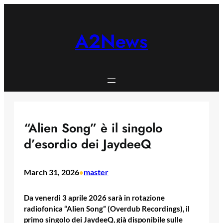
Skip
to
content
A2News
“Alien Song” è il singolo
d’esordio dei JaydeeQ
March 31, 2026
master
•
Da venerdì 3 aprile 2026 sarà in rotazione
radiofonica “Alien Song” (Overdub Recordings), il
primo singolo dei JaydeeQ, già disponibile sulle