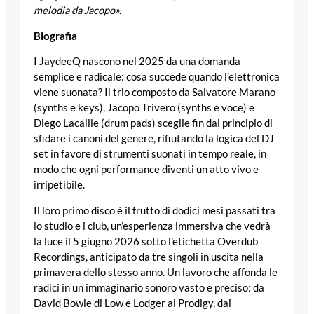
melodia da Jacopo».
Biografia
I JaydeeQ nascono nel 2025 da una domanda
semplice e radicale: cosa succede quando l’elettronica
viene suonata? Il trio composto da Salvatore Marano
(synths e keys), Jacopo Trivero (synths e voce) e
Diego Lacaille (drum pads) sceglie fin dal principio di
sfidare i canoni del genere, rifiutando la logica del DJ
set in favore di strumenti suonati in tempo reale, in
modo che ogni performance diventi un atto vivo e
irripetibile.
Il loro primo disco è il frutto di dodici mesi passati tra
lo studio e i club, un’esperienza immersiva che vedrà
la luce il 5 giugno 2026 sotto l’etichetta Overdub
Recordings, anticipato da tre singoli in uscita nella
primavera dello stesso anno. Un lavoro che affonda le
radici in un immaginario sonoro vasto e preciso: da
David Bowie di Low e Lodger ai Prodigy, dai