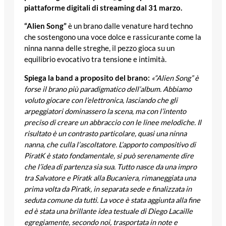
piattaforme digitali di streaming dal 31 marzo.
“Alien Song”
è un brano dalle venature hard techno
che sostengono una voce dolce e rassicurante come la
ninna nanna delle streghe, il pezzo gioca su un
equilibrio evocativo tra tensione e intimità.
Spiega la band a proposito del brano:
«“Alien Song” è
forse il brano più paradigmatico dell’album. Abbiamo
voluto giocare con l’elettronica, lasciando che gli
arpeggiatori dominassero la scena, ma con l’intento
preciso di creare un abbraccio con le linee melodiche. Il
risultato è un contrasto particolare, quasi una ninna
nanna, che culla l’ascoltatore. L’apporto compositivo di
PiratK è stato fondamentale, si può serenamente dire
che l’idea di partenza sia sua. Tutto nasce da una impro
tra Salvatore e Piratk alla Bucaniera, rimaneggiata una
prima volta da Piratk, in separata sede e finalizzata in
seduta comune da tutti. La voce è stata aggiunta alla fine
ed è stata una brillante idea testuale di Diego Lacaille
egregiamente, secondo noi, trasportata in note e