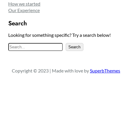
How we started
Our Experience
Search
Looking for something specific? Try a search below!
S
Search
e
a
r
Copyright © 2023 | Made with love by
SuperbThemes
c
h