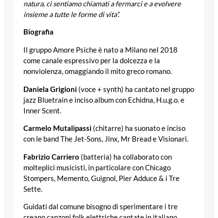
natura, ci sentiamo chiamati a fermarci e a evolvere
insieme a tutte le forme di vita”.
Biografia
Il gruppo Amore Psiche è nato a Milano nel 2018
come canale espressivo per la dolcezza e la
nonviolenza, omaggiando il mito greco romano.
Daniela Grigioni
(voce + synth) ha cantato nel gruppo
jazz Bluetrain e inciso album con Echidna, H.u.g.o. e
Inner Scent.
Carmelo Mutalipassi
(chitarre) ha suonato e inciso
con le band The Jet-Sons, Jinx, Mr Bread e Visionari.
Fabrizio Carriero
(batteria) ha collaborato con
molteplici musicisti, in particolare con Chicago
Stompers, Memento, Guignol, Pier Adduce & i Tre
Sette.
Guidati dal comune bisogno di sperimentare i tre
creano canzoni folk elettriche cantate in italiano.