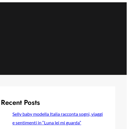
Recent Posts
Selly baby modella Italia racconta sogni, viaggi
e sentimenti in “Luna lei mi guarda”