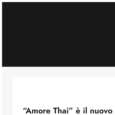
Skip
to
content
“Amore Thai” è il nuovo 