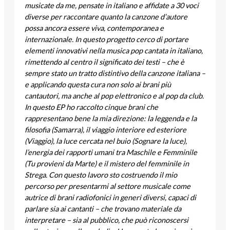
musicate da me, pensate in italiano e affidate a 30 voci
diverse per raccontare quanto la canzone d’autore
possa ancora essere viva, contemporanea e
internazionale. In questo progetto cerco di portare
elementi innovativi nella musica pop cantata in italiano,
rimettendo al centro il significato dei testi – che è
sempre stato un tratto distintivo della canzone italiana –
e applicando questa cura non solo ai brani più
cantautori, ma anche al pop elettronico e al pop da club.
In questo EP ho raccolto cinque brani che
rappresentano bene la mia direzione: la leggenda e la
filosofia (Samarra), il viaggio interiore ed esteriore
(Viaggio), la luce cercata nel buio (Sognare la luce),
l’energia dei rapporti umani tra Maschile e Femminile
(Tu provieni da Marte) e il mistero del femminile in
Strega. Con questo lavoro sto costruendo il mio
percorso per presentarmi al settore musicale come
autrice di brani radiofonici in generi diversi, capaci di
parlare sia ai cantanti – che trovano materiale da
interpretare – sia al pubblico, che può riconoscersi