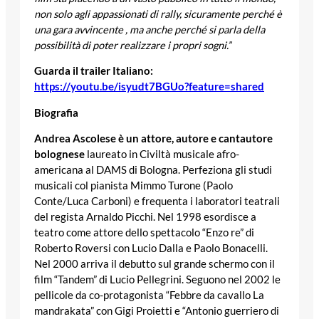
non solo agli appassionati di rally, sicuramente perché è
una gara avvincente , ma anche perché si parla della
possibilità di poter realizzare i propri sogni.”
Guarda il trailer Italiano:
https://youtu.be/isyudt7BGUo?feature=shared
Biografia
Andrea Ascolese è un attore, autore
e cantautore
bolognese
laureato in Civiltà musicale afro-
americana al DAMS di Bologna. Perfeziona gli studi
musicali col pianista Mimmo Turone (Paolo
Conte/Luca Carboni) e frequenta i laboratori teatrali
del regista Arnaldo Picchi. Nel 1998 esordisce a
teatro come attore dello spettacolo “Enzo re” di
Roberto Roversi con Lucio Dalla e Paolo Bonacelli.
Nel 2000 arriva il debutto sul grande schermo con il
film “Tandem” di Lucio Pellegrini. Seguono nel 2002 le
pellicole da co-protagonista “Febbre da cavallo La
mandrakata” con Gigi Proietti e “Antonio guerriero di