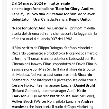
Dal
14 marzo 2024 è in tutte le sale
cinematografiche italiane “Race for Glory: Audi vs.
Lancia”,
il nuovo film di Stefano Mordini dopo aver
debuttato in Usa, Canada, Francia, Regno Unito.
“Race for Glory: Audi vs. Lancia”
è il primo film della
storia del cinema sul rally che racconta la leggendaria
sfida tra Audi 4 e Lancia 037 del 1983.
Il film, scritto da Filippo Bologna, Stefano Mordini e
Riccardo Scamarcio e prodotto da Riccardo Scamarcio
e Jeremy Thomas, è una produzione Lebowski con Rai
Cinema ed Hanway Films, coprodotto da Davis Film in
associazione con Mas Srl. In Italia il film è distribuito
da Medusa. Nel vasto cast sono presenti:
Riccardo
Scamarcio
(che interpreta il protagonista della storia,
Cesare Fiorio, il team manager Lancia),
Daniel Bruhl
(Roland Gumpert, il team manager Audi),
Katie
Clarkson-Hill
(il medico nutrizionista Jane McCoye),
Volker Bruch
(Walter Rohl, pilota Lancia) e
Andrea
Ascolese
(che interpreta il ruolo di Capo Marketing