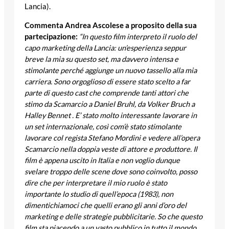
Lancia).
Commenta Andrea Ascolese a proposito della sua
partecipazione:
“In questo film interpreto il ruolo del
capo marketing della Lancia: un’esperienza seppur
breve la mia su questo set, ma davvero intensa e
stimolante perché aggiunge un nuovo tassello alla mia
carriera. Sono orgoglioso di essere stato scelto a far
parte di questo cast che comprende tanti attori che
stimo da Scamarcio a Daniel Bruhl, da Volker Bruch a
Halley Bennet . E’ stato molto interessante lavorare in
un set internazionale, così com’è stato stimolante
lavorare col regista Stefano Mordini e vedere all’opera
Scamarcio nella doppia veste di attore e produttore. Il
film è appena uscito in Italia e non voglio dunque
svelare troppo delle scene dove sono coinvolto, posso
dire che per interpretare il mio ruolo è stato
importante lo studio di quell’epoca (1983), non
dimentichiamoci che quelli erano gli anni d’oro del
marketing e delle strategie pubblicitarie. So che questo
film sta piacendo a un vasto pubblico in tutto il mondo,