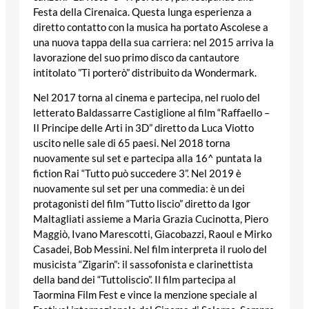
Festa della Cirenaica. Questa lunga esperienza a
diretto contatto con la musica ha portato Ascolese a
una nuova tappa della sua carriera: nel 2015 arriva la
lavorazione del suo primo disco da cantautore
intitolato ”Ti porterò” distribuito da Wondermark.
Nel 2017 torna al cinema e partecipa, nel ruolo del
letterato Baldassarre Castiglione al film “Raffaello –
Il Principe delle Arti in 3D” diretto da Luca Viotto
uscito nelle sale di 65 paesi. Nel 2018 torna
nuovamente sul set e partecipa alla 16^ puntata la
fiction Rai “Tutto può succedere 3”. Nel 2019 è
nuovamente sul set per una commedia: è un dei
protagonisti del film “Tutto liscio” diretto da Igor
Maltagliati assieme a Maria Grazia Cucinotta, Piero
Maggiò, Ivano Marescotti, Giacobazzi, Raoul e Mirko
Casadei, Bob Messini. Nel film interpreta il ruolo del
musicista “Zigarin”: il sassofonista e clarinettista
della band dei “Tuttoliscio”. Il film partecipa al
Taormina Film Fest e vince la menzione speciale al