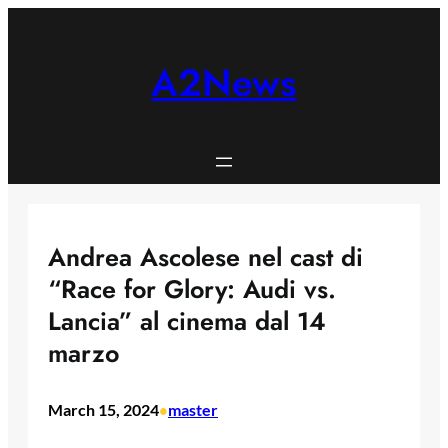
Skip
to
content
A2News
Andrea Ascolese nel cast di
“Race for Glory: Audi vs.
Lancia” al cinema dal 14
marzo
March 15, 2024
master
•