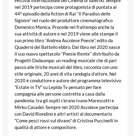
Festival internazionale del Cinema di Salerno. Sempre
nel 2019 partecipa come protagonista di puntata al
44° episodio della fiction di Rai ‘’Il Paradiso delle
Signore’’ nel ruolo del produttore cinematografico
Domenico Manica. Procede nel frattempo anche la
sua attività di autore e nel 2019 viene alle stampe il
suo primo libro ‘’Andrea Ascolese Poesie’’, edito da
Quaderni del Battello ebbro. Dal libro nel 2020 nasce
il suo nuovo spettacolo ‘’Poesie Remix’’ distribuito da
Progetti Dadaumpa: un reading musicale che di pari
passo alle liriche musicali del libro, racconta con uno
stile originale, 20 anni di vita randagia d’attore. Nel
2020 è conduttore e autore del programma televisivo
“Estate in TV” su Lepida Tv pensato per fare
compagnia alle persone costrette a casa dalla
pandemia: tra gli ospiti c’erano Ivano Marescotti e
Mirko Casadei. Sempre nel 2020 Ascolese partecipa
con David Riondino e altri artisti al documentario
“Come pesci rossi sul divano” di Cristina Puccinelli in
qualità di attore e compositore.