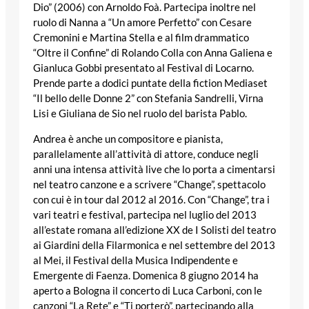
Dio” (2006) con Arnoldo Foà. Partecipa inoltre nel
ruolo di Nanna a “Un amore Perfetto” con Cesare
Cremonini e Martina Stella e al film drammatico
“Oltre il Confine” di Rolando Colla con Anna Galiena e
Gianluca Gobbi presentato al Festival di Locarno.
Prende parte a dodici puntate della fiction Mediaset
“Il bello delle Donne 2” con Stefania Sandrelli, Virna
Lisi e Giuliana de Sio nel ruolo del barista Pablo.
Andrea è anche un compositore e pianista,
parallelamente all’attività di attore, conduce negli
anni una intensa attività live che lo porta a cimentarsi
nel teatro canzone e a scrivere “Change”, spettacolo
con cui è in tour dal 2012 al 2016. Con “Change”, tra i
vari teatri e festival, partecipa nel luglio del 2013
all’estate romana all’edizione XX de I Solisti del teatro
ai Giardini della Filarmonica e nel settembre del 2013
al Mei, il Festival della Musica Indipendente e
Emergente di Faenza. Domenica 8 giugno 2014 ha
aperto a Bologna il concerto di Luca Carboni, con le
canzoni “La Rete” e “Ti porterò”, partecipando alla