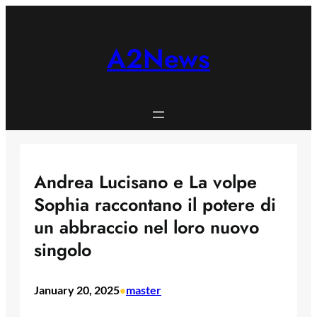
Skip
to
content
A2News
Andrea Lucisano e La volpe
Sophia raccontano il potere di
un abbraccio nel loro nuovo
singolo
January 20, 2025
master
•