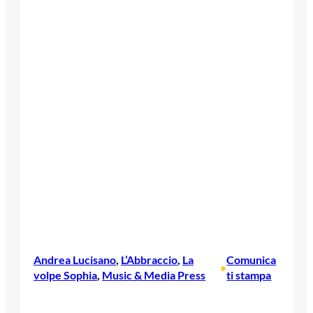
Andrea Lucisano
, 
L’Abbraccio
, 
La
Comunica
•
volpe Sophia
, 
Music & Media Press
ti stampa