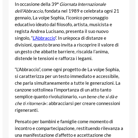
In occasione della 39ª
Giornata Internazionale
dell’Abbraccio
, fondata nel 1989 e celebrata ogni 21
gennaio, La volpe Sophia, l’iconico personaggio
educativo ideato dal filosofo, artista, musicista e
regista Andrea Lucisano, presenta il suo nuovo
singolo, “
L’Abbraccio
“. In un’epoca di distanze e
divisioni, questo brano invita a riscoprire il valore di
un gesto che abbatte barriere, riscalda l’anima,
distende le tensioni e rafforza i legami.
“L’Abbraccio”, come ogni progetto de La volpe Sophia,
si caratterizza per un testo immediato e accessibile,
che parla simultaneamente a tutte le generazioni. La
canzone sottolinea l’importanza di un atto tanto
semplice quanto rivoluzionario, «
un bene che si dà e
che ti ritornerà
»: abbracciarsi per creare connessioni
rigeneranti.
Pensato per bambini e famiglie come momento di
incontro e compartecipazione, restituendo rilevanza a
una manifestazione d’affetto e accettazione che