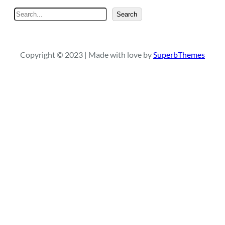
S
Search
e
a
r
Copyright © 2023 | Made with love by
SuperbThemes
c
h