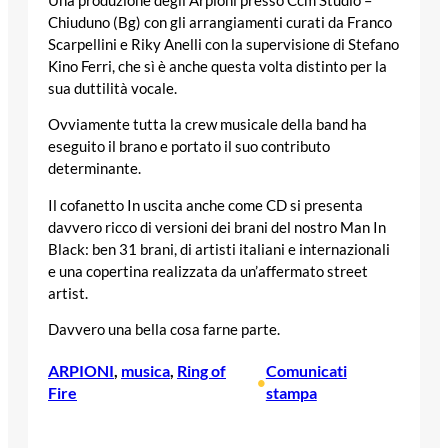
Una produzione degli Arpioni presso Ccm Studio –
Chiuduno (Bg) con gli arrangiamenti curati da Franco
Scarpellini e Riky Anelli con la supervisione di Stefano
Kino Ferri, che sì è anche questa volta distinto per la
sua duttilità vocale.
Ovviamente tutta la crew musicale della band ha
eseguito il brano e portato il suo contributo
determinante.
Il cofanetto In uscita anche come CD si presenta
davvero ricco di versioni dei brani del nostro Man In
Black: ben 31 brani, di artisti italiani e internazionali
e una copertina realizzata da un’affermato street
artist.
Davvero una bella cosa farne parte.
ARPIONI
, 
musica
, 
Ring of
Comunicati
•
Fire
stampa