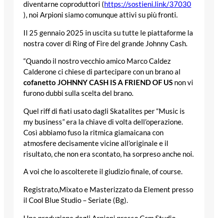
diventarne coproduttori (
https://sostieni.link/37030
), noi Arpioni siamo comunque attivi su più fronti.
Il 25 gennaio 2025 in uscita su tutte le piattaforme la
nostra cover di Ring of Fire del grande Johnny Cash.
“Quando il nostro vecchio amico Marco Caldez
Calderone ci chiese di partecipare con un brano al
cofanetto JOHNNY CASH IS A FRIEND OF US
non vi
furono dubbi sulla scelta del brano.
Quel riff di fiati usato dagli Skatalites per “Music is
my business” era la chiave di volta dell’operazione.
Così abbiamo fuso la ritmica giamaicana con
atmosfere decisamente vicine all’originale e il
risultato, che non era scontato, ha sorpreso anche noi.
A voi che lo ascolterete il giudizio finale, of course.
Registrato,Mixato e Masterizzato da Element presso
il Cool Blue Studio – Seriate (Bg).