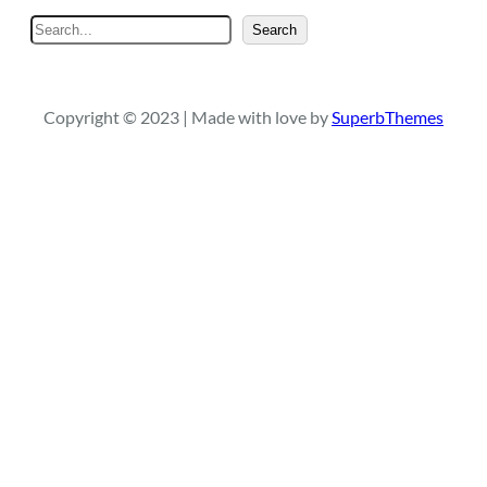
S
Search
e
a
r
Copyright © 2023 | Made with love by
SuperbThemes
c
h