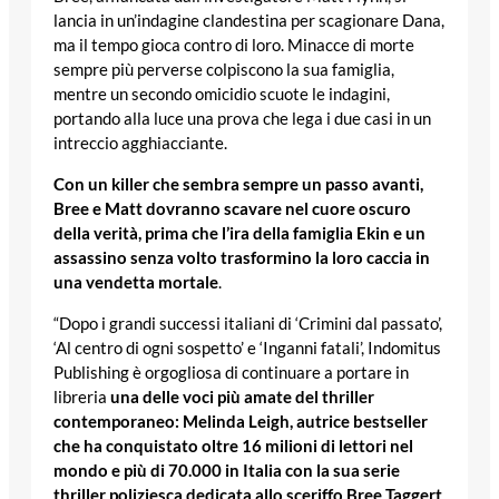
lancia in un’indagine clandestina per scagionare Dana,
ma il tempo gioca contro di loro. Minacce di morte
sempre più perverse colpiscono la sua famiglia,
mentre un secondo omicidio scuote le indagini,
portando alla luce una prova che lega i due casi in un
intreccio agghiacciante.
Con un killer che sembra sempre un passo avanti,
Bree e Matt dovranno scavare nel cuore oscuro
della verità, prima che l’ira della famiglia Ekin e un
assassino senza volto trasformino la loro caccia in
una vendetta mortale
.
“Dopo i grandi successi italiani di ‘Crimini dal passato’,
‘Al centro di ogni sospetto’ e ‘Inganni fatali’, Indomitus
Publishing è orgogliosa di continuare a portare in
libreria
una delle voci più amate del thriller
contemporaneo: Melinda Leigh, autrice bestseller
che ha conquistato oltre 16 milioni di lettori nel
mondo e più di 70.000 in Italia con la sua serie
thriller poliziesca dedicata allo sceriffo Bree Taggert