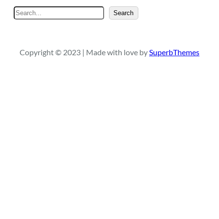
S
Search
e
a
r
Copyright © 2023 | Made with love by
SuperbThemes
c
h