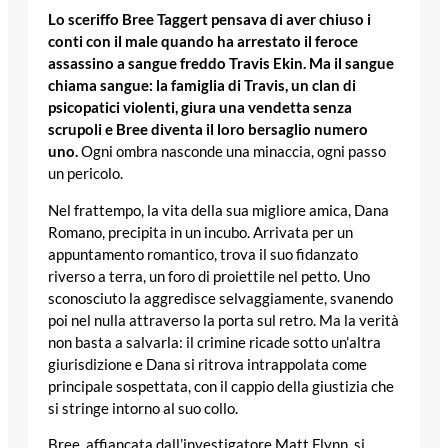
Lo sceriffo Bree Taggert pensava di aver chiuso i
conti con il male quando ha arrestato il feroce
assassino a sangue freddo Travis Ekin. Ma il sangue
chiama sangue: la famiglia di Travis, un clan di
psicopatici violenti, giura una vendetta senza
scrupoli e Bree diventa il loro bersaglio numero
uno.
Ogni ombra nasconde una minaccia, ogni passo
un pericolo.
Nel frattempo, la vita della sua migliore amica, Dana
Romano, precipita in un incubo. Arrivata per un
appuntamento romantico, trova il suo fidanzato
riverso a terra, un foro di proiettile nel petto. Uno
sconosciuto la aggredisce selvaggiamente, svanendo
poi nel nulla attraverso la porta sul retro. Ma la verità
non basta a salvarla: il crimine ricade sotto un’altra
giurisdizione e Dana si ritrova intrappolata come
principale sospettata, con il cappio della giustizia che
si stringe intorno al suo collo.
Bree, affiancata dall’investigatore Matt Flynn, si