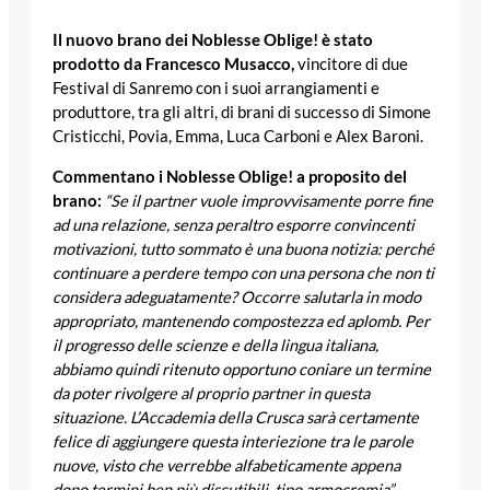
Il nuovo brano dei Noblesse Oblige! è stato
prodotto da Francesco Musacco,
vincitore di due
Festival di Sanremo con i suoi arrangiamenti e
produttore, tra gli altri, di brani di successo di Simone
Cristicchi, Povia, Emma, Luca Carboni e Alex Baroni.
Commentano i Noblesse Oblige! a proposito del
brano:
“Se il partner vuole improvvisamente porre fine
ad una relazione, senza peraltro esporre convincenti
motivazioni, tutto sommato è una buona notizia: perché
continuare a perdere tempo con una persona che non ti
considera adeguatamente? Occorre salutarla in modo
appropriato, mantenendo compostezza ed aplomb. Per
il progresso delle scienze e della lingua italiana,
abbiamo quindi ritenuto opportuno coniare un termine
da poter rivolgere al proprio partner in questa
situazione. L’Accademia della Crusca sarà certamente
felice di aggiungere questa interiezione tra le parole
nuove, visto che verrebbe alfabeticamente appena
dopo termini ben più discutibili, tipo armocromia”.