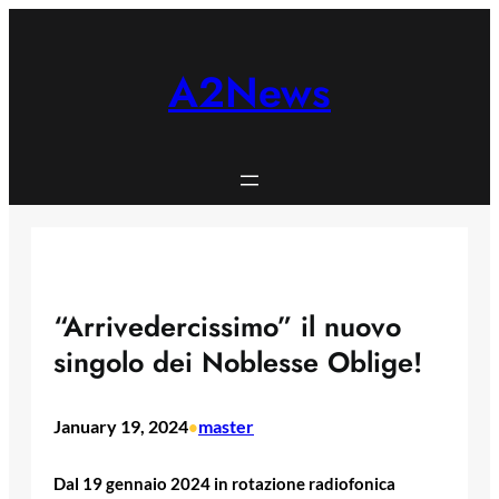
Skip
to
content
A2News
“Arrivedercissimo” il nuovo
singolo dei Noblesse Oblige!
January 19, 2024
master
•
Dal 19 gennaio 2024 in rotazione radiofonica