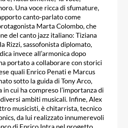
oro. Una voce ricca di sfumature,
l rapporto canto-parlato come
n protagonista Marta Colombo, che
e del canto jazz italiano: Tiziana
la Rizzi, sassofonista diplomato,
edica invece all’armonica dopo
ha portato a collaborare con storici
nese quali Enrico Penati e Marcus
ato sotto la guida di Tony Arco,
ca in cui ha compreso l’importanza di
diversi ambiti musicali. Infine, Alex
ttro musicisti, è chitarrista, tecnico
onics, da lui realizzato innumerevoli
ianco di Enrico Intra nel progetto