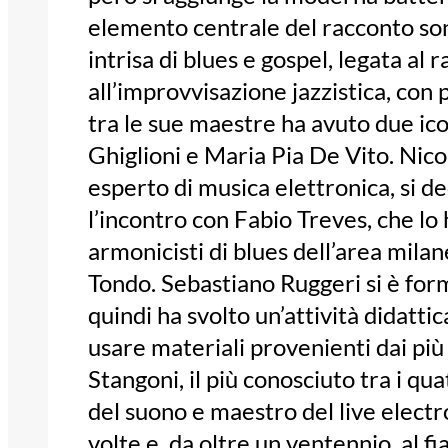
elemento centrale del racconto son
intrisa di blues e gospel, legata a
all’improvvisazione jazzistica, co
tra le sue maestre ha avuto due icon
Ghiglioni e Maria Pia De Vito. Nico
esperto di musica elettronica, si d
l’incontro con Fabio Treves, che lo 
armonicisti di blues dell’area mila
Tondo. Sebastiano Ruggeri si è form
quindi ha svolto un’attività didatti
usare materiali provenienti dai più 
Stangoni, il più conosciuto tra i qua
del suono e maestro del live electr
volte e, da oltre un ventennio, al f