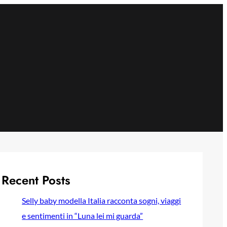
Recent Posts
Selly baby modella Italia racconta sogni, viaggi
e sentimenti in “Luna lei mi guarda”