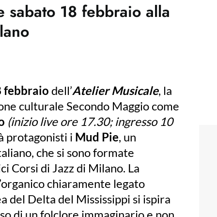
e sabato 18 febbraio alla
lano
 febbraio
dell’
Atelier Musicale
, la
zione culturale Secondo Maggio come
o
(inizio live ore 17.30; ingresso 10
à protagonisti i
Mud Pie
, un
taliano, che si sono formate
i Corsi di Jazz di Milano. La
l’organico chiaramente legato
a del Delta del Mississippi si ispira
enso di un folclore immaginario e non