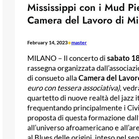
Mississippi con i Mud Pi
Camera del Lavoro di Mi
•
February 14, 2023
master
MILANO – Il concerto di
sabato 18
rassegna organizzata dall’associa
di consueto alla
Camera del Lavor
euro con tessera associativa)
, vedr
quartetto di nuove realtà del jazz i
frequentando principalmente i Civic
proposta di questa formazione dal
all’universo afroamericano e all’are
al Blues delle origini, inteso nel s