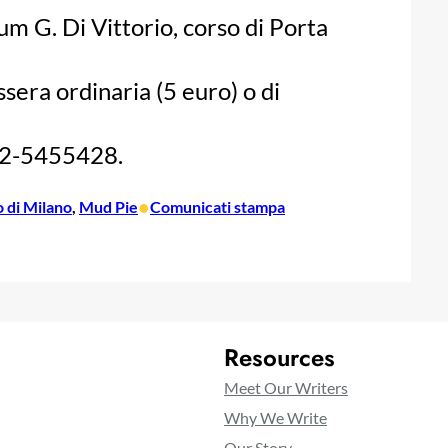
m G. Di Vittorio, corso di Porta
ssera ordinaria (5 euro) o di
02-5455428.
•
 di Milano
, 
Mud Pie
Comunicati stampa
Resources
Meet Our Writers
Why We Write
Our Story