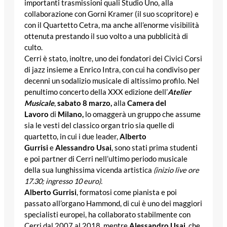
importanti trasmissioni quali Studio Uno, alla
collaborazione con Gorni Kramer (il suo scopritore) e
con il Quartetto Cetra, ma anche all’enorme visibilità
ottenuta prestando il suo volto a una pubblicità di
culto.
Cerri è stato, inoltre, uno dei fondatori dei Civici Corsi
di jazz insieme a Enrico Intra, con cui ha condiviso per
decenni un sodalizio musicale di altissimo profilo. Nel
penultimo concerto della XXX edizione dell’
Atelier
Musicale
,
sabato 8 marzo,
alla
Camera del
Lavoro
di
Milano,
lo omaggerà un gruppo che assume
sia le vesti del classico organ trio sia quelle di
quartetto, in cui i due leader,
Alberto
Gurrisi
e
Alessandro Usai
, sono stati prima studenti
e poi partner di Cerri nell’ultimo periodo musicale
della sua lunghissima vicenda artistica
(inizio live ore
17.30; ingresso 10 euro).
Alberto Gurrisi
, formatosi come pianista e poi
passato all’organo Hammond, di cui è uno dei maggiori
specialisti europei, ha collaborato stabilmente con
Cerri dal 2007 al 2018, mentre
Alessandro Usai
, che