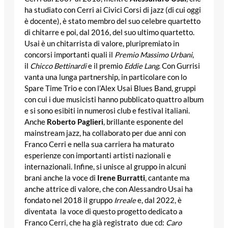
ha studiato con Cerri ai Civici Corsi di jazz (di cui oggi
è docente), è stato membro del suo celebre quartetto
di chitarre e poi, dal 2016, del suo ultimo quartetto.
Usai è un chitarrista di valore, pluripremiato in
concorsi importanti quali il
Premio Massimo Urbani
,
il
Chicco Bettinardi
e il premio
Eddie Lang
. Con Gurrisi
vanta una lunga partnership, in particolare con lo
Spare Time Trio e con l’Alex Usai Blues Band, gruppi
con cui i due musicisti hanno pubblicato quattro album
e si sono esibiti in numerosi club e festival italiani.
Anche
Roberto Paglieri
, brillante esponente del
mainstream jazz, ha collaborato per due anni con
Franco Cerri e nella sua carriera ha maturato
esperienze con importanti artisti nazionali e
internazionali. Infine, si unisce al gruppo in alcuni
brani anche la voce di
Irene Burratti
, cantante ma
anche attrice di valore, che con Alessandro Usai ha
fondato nel 2018 il gruppo
Irreale
e, dal 2022, è
diventata la voce di questo progetto dedicato a
Franco Cerri, che ha già registrato due cd:
Caro