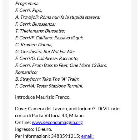
Programma
F. Cerri: Pipo;
A. Trovajoli: Roma nun fa la stupida stasera;
F. Cerri: Bluessenza;
T. Thielemans: Bluesette;
F. Cerri/F. Califano: Passavo di qui;
G. Kramer: Donna;
G. Gershwiin: But Not For Me;
F. Cerri/G. Calabrese: Racconto;
F. Cerri: From Boss to Feet; One More 12 Bars;
Romantico;
B. Strayhorn: Take The “A” Train;
F. Cerri/A. Testa: Stazione Termini.
Introduce Maurizio Franco.
Dove: Camera del Lavoro, auditorium G. Di Vittorio,
corso di Porta Vittoria 43, Milano.
On line:
www.secondomaggio.org
Ingresso: 10 euro.
Per informazioni: 3483591215;
email: