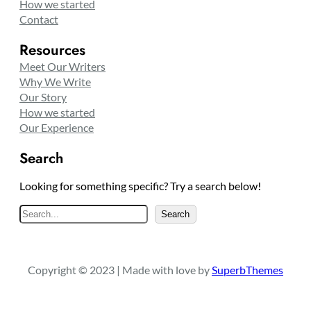
How we started
Contact
Resources
Meet Our Writers
Why We Write
Our Story
How we started
Our Experience
Search
Looking for something specific? Try a search below!
S
Search
e
a
r
Copyright © 2023 | Made with love by
SuperbThemes
c
h