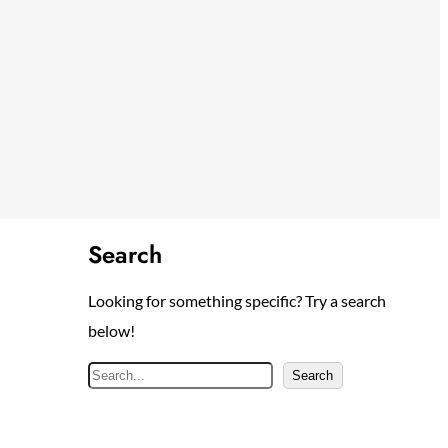
Search
Looking for something specific? Try a search
below!
S
Search
e
a