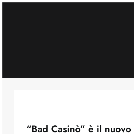
Skip
to
content
“Bad Casinò” è il nuovo 