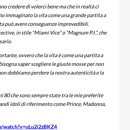
no credere di volerci bene ma che in realtà ci
 ho immaginato la vita come una grande partita a
ata può avere conseguenze imprevedibili.
ctive, in stile “Miami Vice” o “Magnum P.I.”, che
sario.
tante, ovvero che la vita è come una partita a
 bisogna saper scegliere le giuste mosse per non
 non dobbiamo perdere la nostra autenticità e la
i 80 che sono sempre state tra le mie preferite
andi idoli di riferimento come Prince, Madonna,
om/watch?v=uLu2i2zBKZ4