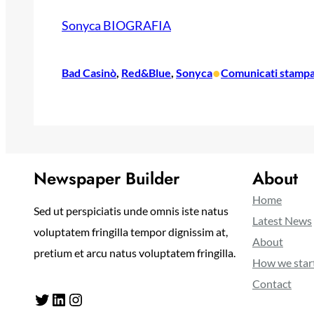
Sonyca BIOGRAFIA
•
Bad Casinò
, 
Red&Blue
, 
Sonyca
Comunicati stamp
Newspaper Builder
About
Home
Sed ut perspiciatis unde omnis iste natus
Latest News
voluptatem fringilla tempor dignissim at,
About
pretium et arcu natus voluptatem fringilla.
How we star
Contact
Twitter
LinkedIn
Instagram