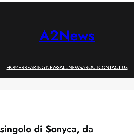
A2News
HOME
BREAKING NEWS
ALL NEWS
ABOUT
CONTACT US
singolo di Sonyca, da