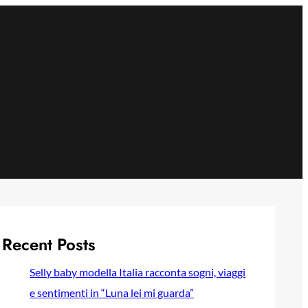
Recent Posts
Selly baby modella Italia racconta sogni, viaggi
e sentimenti in “Luna lei mi guarda”