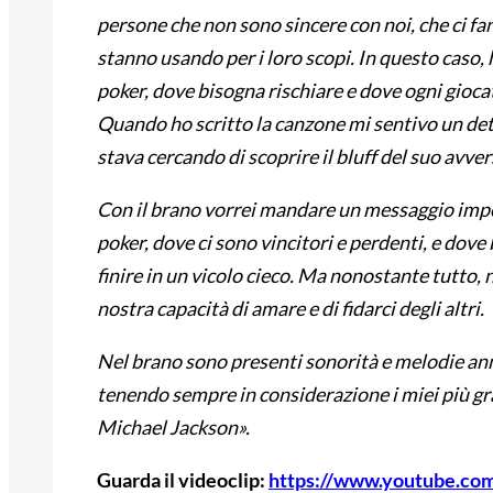
persone che non sono sincere con noi, che ci fan
stanno usando per i loro scopi. In questo caso,
poker, dove bisogna rischiare e dove ogni gioc
Quando ho scritto la canzone mi sentivo un dete
stava cercando di scoprire il bluff del suo avver
Con il brano vorrei mandare un messaggio impor
poker, dove ci sono vincitori e perdenti, e dove
finire in un vicolo cieco. Ma nonostante tutto,
nostra capacità di amare e di fidarci degli altri.
Nel brano sono presenti sonorità e melodie ann
tenendo sempre in considerazione i miei più gr
Michael Jackson».
Guarda il videoclip:
https://www.youtube.c