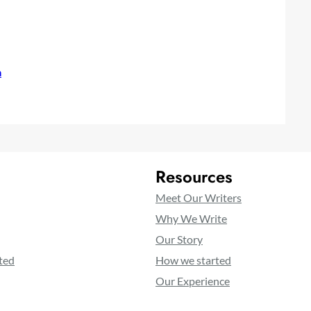
a
Resources
Meet Our Writers
Why We Write
Our Story
ted
How we started
Our Experience