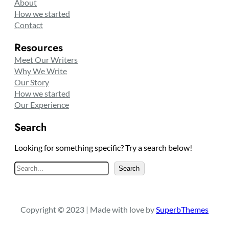
About
How we started
Contact
Resources
Meet Our Writers
Why We Write
Our Story
How we started
Our Experience
Search
Looking for something specific? Try a search below!
S
Search
e
a
r
Copyright © 2023 | Made with love by
SuperbThemes
c
h