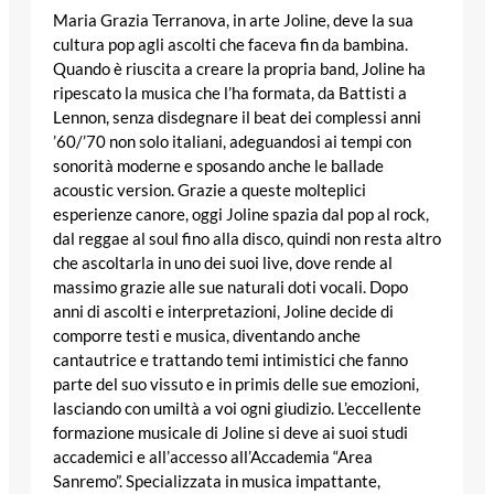
Maria Grazia Terranova, in arte Joline, deve la sua
cultura pop agli ascolti che faceva fin da bambina.
Quando è riuscita a creare la propria band, Joline ha
ripescato la musica che l’ha formata, da Battisti a
Lennon, senza disdegnare il beat dei complessi anni
’60/’70 non solo italiani, adeguandosi ai tempi con
sonorità moderne e sposando anche le ballade
acoustic version. Grazie a queste molteplici
esperienze canore, oggi Joline spazia dal pop al rock,
dal reggae al soul fino alla disco, quindi non resta altro
che ascoltarla in uno dei suoi live, dove rende al
massimo grazie alle sue naturali doti vocali. Dopo
anni di ascolti e interpretazioni, Joline decide di
comporre testi e musica, diventando anche
cantautrice e trattando temi intimistici che fanno
parte del suo vissuto e in primis delle sue emozioni,
lasciando con umiltà a voi ogni giudizio. L’eccellente
formazione musicale di Joline si deve ai suoi studi
accademici e all’accesso all’Accademia “Area
Sanremo”. Specializzata in musica impattante,