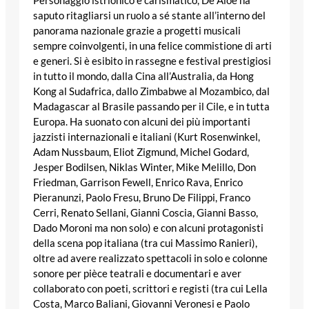
Personaggio istrionico e carismatico, De Aloe ha
saputo ritagliarsi un ruolo a sé stante all’interno del
panorama nazionale grazie a progetti musicali
sempre coinvolgenti, in una felice commistione di arti
e generi. Si è esibito in rassegne e festival prestigiosi
in tutto il mondo, dalla Cina all’Australia, da Hong
Kong al Sudafrica, dallo Zimbabwe al Mozambico, dal
Madagascar al Brasile passando per il Cile, e in tutta
Europa. Ha suonato con alcuni dei più importanti
jazzisti internazionali e italiani (Kurt Rosenwinkel,
Adam Nussbaum, Eliot Zigmund, Michel Godard,
Jesper Bodilsen, Niklas Winter, Mike Melillo, Don
Friedman, Garrison Fewell, Enrico Rava, Enrico
Pieranunzi, Paolo Fresu, Bruno De Filippi, Franco
Cerri, Renato Sellani, Gianni Coscia, Gianni Basso,
Dado Moroni ma non solo) e con alcuni protagonisti
della scena pop italiana (tra cui Massimo Ranieri),
oltre ad avere realizzato spettacoli in solo e colonne
sonore per pièce teatrali e documentari e aver
collaborato con poeti, scrittori e registi (tra cui Lella
Costa, Marco Baliani, Giovanni Veronesi e Paolo