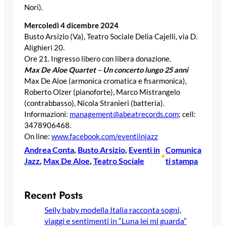
Nori).
Mercoledì 4 dicembre 2024
Busto Arsizio (Va), Teatro Sociale Delia Cajelli, via D.
Alighieri 20.
Ore 21. Ingresso libero con libera donazione.
Max De Aloe Quartet – Un concerto lungo 25 anni
Max De Aloe (armonica cromatica e fisarmonica),
Roberto Olzer (pianoforte), Marco Mistrangelo
(contrabbasso), Nicola Stranieri (batteria).
Informazioni:
management@abeatrecords.com
; cell:
3478906468.
On line:
www.facebook.com/eventiinjazz
Andrea Conta
, 
Busto Arsizio
, 
Eventi in
Comunica
•
Jazz
, 
Max De Aloe
, 
Teatro Sociale
ti stampa
Recent Posts
Selly baby modella Italia racconta sogni,
viaggi e sentimenti in “Luna lei mi guarda”