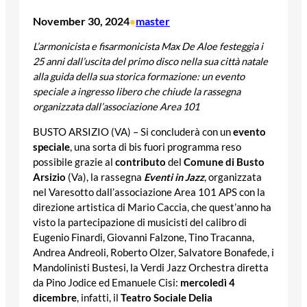
November 30, 2024
master
•
L’armonicista e fisarmonicista Max De Aloe festeggia i
25 anni dall’uscita del primo disco nella sua città natale
alla guida della sua storica formazione: un evento
speciale
a ingresso libero che chiude la rassegna
organizzata dall’associazione Area 101
BUSTO ARSIZIO (VA) – Si concluderà con un
evento
speciale
, una sorta di bis fuori programma reso
possibile grazie al
contributo
del
Comune di Busto
Arsizio
(Va), la rassegna
Eventi in Jazz
, organizzata
nel Varesotto dall’associazione Area 101 APS con la
direzione artistica di Mario Caccia, che quest’anno ha
visto la partecipazione di musicisti del calibro di
Eugenio Finardi, Giovanni Falzone, Tino Tracanna,
Andrea Andreoli, Roberto Olzer, Salvatore Bonafede, i
Mandolinisti Bustesi, la Verdi Jazz Orchestra diretta
da Pino Jodice ed Emanuele Cisi:
mercoledì 4
dicembre
, infatti, il
Teatro Sociale Delia