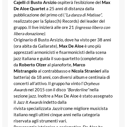
Cajelli
di
Busto Arsizio
ospiterà l’esibizione del
Max
De Aloe Quartet
a 25 anni di distanza dalla
pubblicazione del primo cd (
“La danza di Matisse”
,
realizzato per la Splasc(h) Records) del leader del
gruppo. Il live inizierà alle ore 21
(ingresso libero con
libera donazione).
Originario di Busto Arsizio, dove ha visto per 38 anni
(ora abita da Gallarate),
Max De Aloe
è uno più
apprezzati armonicisti e fisarmonicisti della scena
jazz italiana e guida il suo quartetto (completato
da
Roberto Olzer
al pianoforte,
Marco
Mistrangelo
al contrabbasso e
Nicola Stranieri
alla
batteria) da 18 anni, con diversi album e centinaia di
concerti all’attivo. Il gruppo ha vinto l’
Orpheus
Awards
nel 2015 con il disco
“Borderline”
nella
sezione jazz. Inoltre a Max De Aloe è stato assegnato
il
Jazz It Awards
indetto dalla
rivista
specializzata
Jazzit
come migliore musicista
italiano negli ultimi cinque anni nella categoria
riservata agli strumenti vari.