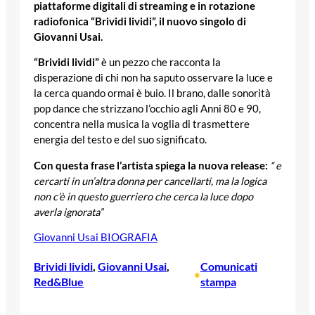
piattaforme digitali di streaming e in rotazione
radiofonica “Brividi lividi”, il nuovo singolo di
Giovanni Usai.
“Brividi lividi”
è un pezzo che racconta la
disperazione di chi non ha saputo osservare la luce e
la cerca quando ormai è buio. Il brano, dalle sonorità
pop dance che strizzano l’occhio agli Anni 80 e 90,
concentra nella musica la voglia di trasmettere
energia del testo e del suo significato.
Con questa frase l’artista spiega la nuova release:
“ e
cercarti in un’altra donna per cancellarti, ma la logica
non c’è in questo guerriero che cerca la luce dopo
averla ignorata”
Giovanni Usai BIOGRAFIA
Brividi lividi
, 
Giovanni Usai
, 
Comunicati
•
Red&Blue
stampa