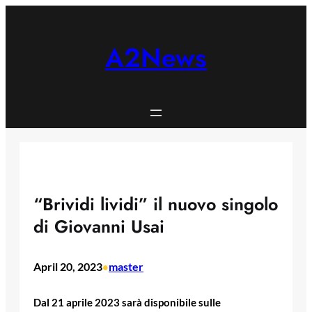
Skip
to
content
A2News
“Brividi lividi” il nuovo singolo
di Giovanni Usai
April 20, 2023
master
•
Dal 21 aprile 2023 sarà disponibile sulle