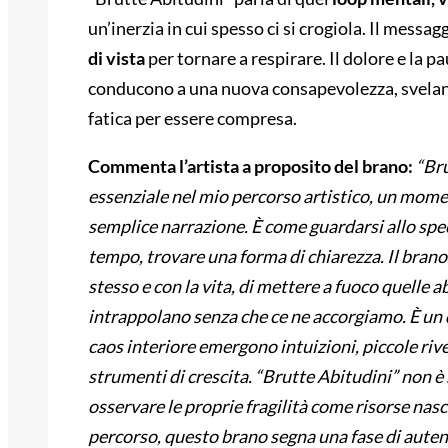
un’inerzia in cui spesso ci si crogiola. Il messag
di vista
per tornare a respirare. Il dolore e la
conducono a una nuova consapevolezza, svelando 
fatica per essere compresa.
Commenta l’artista a proposito del brano:
“Br
essenziale nel mio percorso artistico, un mome
semplice narrazione. È come guardarsi allo spec
tempo, trovare una forma di chiarezza. Il bran
stesso e con la vita, di mettere a fuoco quelle 
intrappolano senza che ce ne accorgiamo. È un 
caos interiore emergono intuizioni, piccole rive
strumenti di crescita. “Brutte Abitudini” non è
osservare le proprie fragilità come risorse na
percorso, questo brano segna una fase di auten