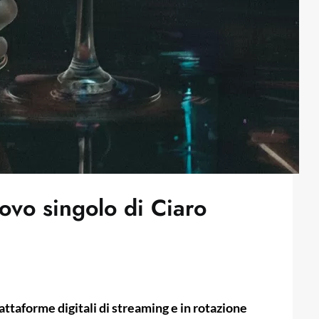
uovo singolo di Ciaro
attaforme digitali di streaming e in rotazione