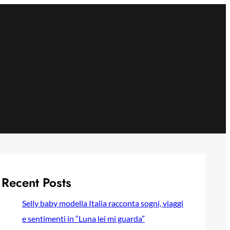
Recent Posts
Selly baby modella Italia racconta sogni, viaggi
e sentimenti in “Luna lei mi guarda”