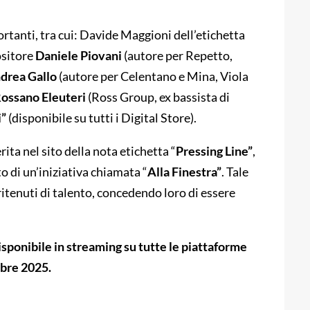
rtanti, tra cui: Davide Maggioni dell’etichetta
ositore
Daniele Piovani
(autore per Repetto,
drea Gallo
(autore per Celentano e Mina, Viola
ossano Eleuteri
(Ross Group, ex bassista di
i”
(disponibile su tutti i Digital Store).
ita nel sito della nota etichetta “
Pressing Line”
,
o di un’iniziativa chiamata “
Alla Finestra”
. Tale
ritenuti di talento, concedendo loro di essere
disponibile in streaming su tutte le piattaforme
mbre 2025.