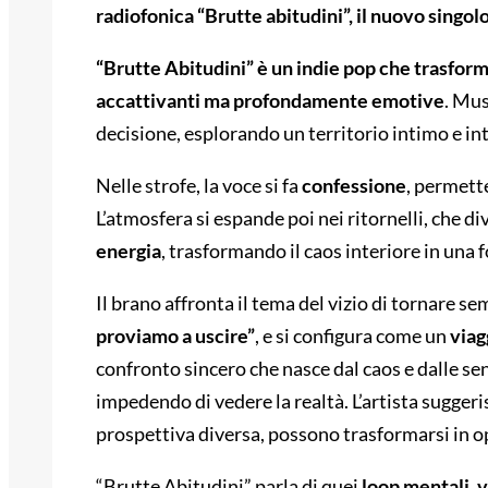
radiofonica “Brutte abitudini”, il nuovo singol
“Brutte Abitudini” è un indie pop che trasforma 
accattivanti ma profondamente emotive
. Mus
decisione, esplorando un territorio intimo e in
Nelle strofe, la voce si fa
confessione
, permette
L’atmosfera si espande poi nei ritornelli, che d
energia
, trasformando il caos interiore in una f
Il brano affronta il tema del vizio di tornare se
proviamo a uscire”
, e si configura come un
viag
confronto sincero che nasce dal caos e dalle s
impedendo di vedere la realtà. L’artista suggeris
prospettiva diversa, possono trasformarsi in o
“Brutte Abitudini” parla di quei
loop mentali, v