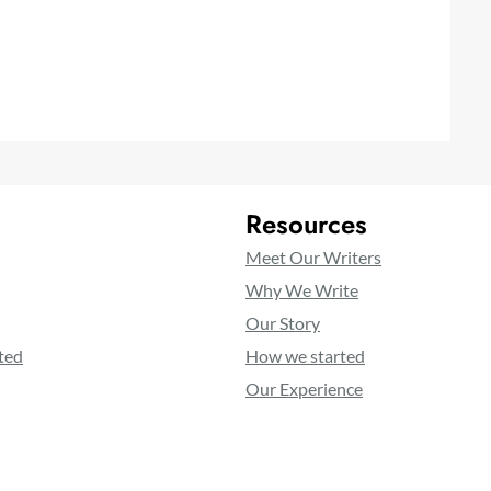
Resources
Meet Our Writers
Why We Write
Our Story
ted
How we started
Our Experience