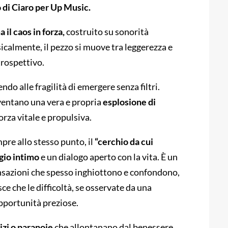
o di Ciaro per Up Music.
il caos in forza,
costruito su sonorità
icalmente, il pezzo si muove tra leggerezza e
trospettivo.
ndo alle fragilità di emergere senza filtri.
iventano una vera e propria
esplosione di
orza vitale e propulsiva.
mpre allo stesso punto, il
“cerchio da cui
gio intimo
e un dialogo aperto con la vita. È un
ensazioni che spesso inghiottono e confondono,
ce che le difficoltà, se osservate da una
pportunità preziose.
izi o paranoie
che allontanano dal benessere,