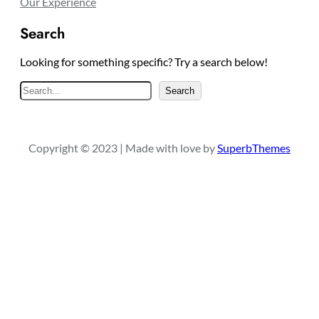
Our Experience
Search
Looking for something specific? Try a search below!
S
Search
e
a
r
Copyright © 2023 | Made with love by
SuperbThemes
c
h