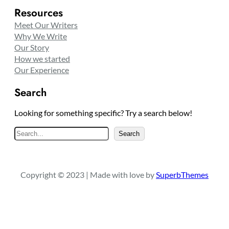
Resources
Meet Our Writers
Why We Write
Our Story
How we started
Our Experience
Search
Looking for something specific? Try a search below!
S
Search
e
a
r
Copyright © 2023 | Made with love by
SuperbThemes
c
h