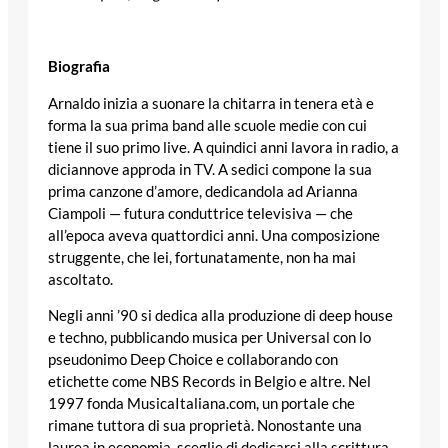
Biografia
Arnaldo inizia a suonare la chitarra in tenera età e
forma la sua prima band alle scuole medie con cui
tiene il suo primo live. A quindici anni lavora in radio, a
diciannove approda in TV. A sedici compone la sua
prima canzone d’amore, dedicandola ad Arianna
Ciampoli — futura conduttrice televisiva — che
all’epoca aveva quattordici anni. Una composizione
struggente, che lei, fortunatamente, non ha mai
ascoltato.
Negli anni ’90 si dedica alla produzione di deep house
e techno, pubblicando musica per Universal con lo
pseudonimo Deep Choice e collaborando con
etichette come NBS Records in Belgio e altre. Nel
1997 fonda MusicaItaliana.com, un portale che
rimane tuttora di sua proprietà. Nonostante una
laurea in economia, sceglie di dedicarsi alla scrittura