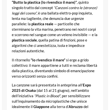
“Butto la plastica (Io rivendico il mare)”
, quinto
singolo tratto dal concept
“Canzoni contro le (stronze)
leggi del cosmo”
, è una ballata elettro-pop inquieta,
lenta ma tagliente, che denuncia due urgenze
parallele: la
plastica reale
— particelle che
sterminano la vita marina, penetrano nei nostri corpi
e scorrono nel sangue come un veleno invisibile — e la
plastica sociale
, quella patina di finzioni, pose e
algoritmi che ci anestetizza, isola e impedisce
relazioni autentiche.
Il ritornello
“Io rivendico il mare”
si erge a grido
collettivo: il mare appartiene a tutti e reclama libertà
dalla plastica, diventando simbolo di emancipazione
verso orizzonti senza confini.
La canzone sarà presentata in anteprima all’
Expo
2025 di Osaka
(dal 15 al 21 giugno), nell’ambito
dell’iniziativa
“Plastic in Blood”
, per sensibilizzare
sull’inquinamento da microplastiche che unisce
idealmente il
Giappone
alla terra d’
Abruzzo
del