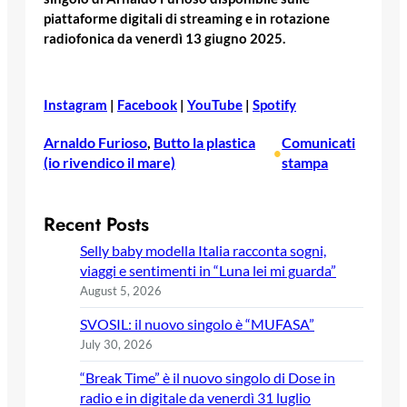
piattaforme digitali di streaming e in rotazione
radiofonica da venerdì 13 giugno 2025.
Instagram
|
Facebook
|
YouTube
|
Spotify
Arnaldo Furioso
, 
Butto la plastica
Comunicati
•
(io rivendico il mare)
stampa
Recent Posts
Selly baby modella Italia racconta sogni,
viaggi e sentimenti in “Luna lei mi guarda”
August 5, 2026
SVOSIL: il nuovo singolo è “MUFASA”
July 30, 2026
“Break Time” è il nuovo singolo di Dose in
radio e in digitale da venerdì 31 luglio