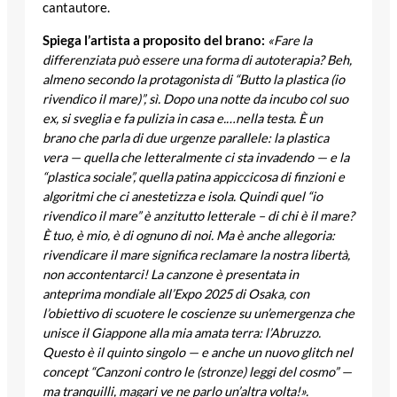
cantautore.
Spiega l’artista a proposito del brano:
«Fare la
differenziata può essere una forma di autoterapia? Beh,
almeno secondo la protagonista di “Butto la plastica (io
rivendico il mare)”, sì. Dopo una notte da incubo col suo
ex, si sveglia e fa pulizia in casa e.…nella testa. È un
brano che parla di due urgenze parallele: la plastica
vera — quella che letteralmente ci sta invadendo — e la
“plastica sociale”, quella patina appiccicosa di finzioni e
algoritmi che ci anestetizza e isola. Quindi quel “io
rivendico il mare” è anzitutto letterale – di chi è il mare?
È tuo, è mio, è di ognuno di noi. Ma è anche allegoria:
rivendicare il mare significa reclamare la nostra libertà,
non accontentarci! La canzone è presentata in
anteprima mondiale all’Expo 2025 di Osaka, con
l’obiettivo di scuotere le coscienze su un’emergenza che
unisce il Giappone alla mia amata terra: l’Abruzzo.
Questo è il quinto singolo — e anche un nuovo glitch nel
concept “Canzoni contro le (stronze) leggi del cosmo” —
ma tranquilli, magari ve ne parlo un’altra volta!».