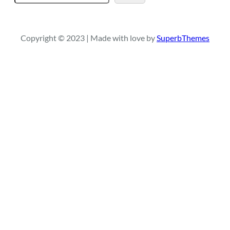
e
a
r
Copyright © 2023 | Made with love by
SuperbThemes
c
h