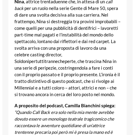
Nina
, attrice trentaduenne che, in attesa di un
call
back
per un ruolo nella serie Gente di Mare 50, spera
di dare una svolta decisiva alla sua carriera. Nel
frattempo, Nina si destreggia tra provini improbabili –
come quelli per una pubblicità di dentifrici – lavoretti
part-time mal pagati e l’instabilità del mondo dello
spettacolo, lontano dai riflettori e dai red carpet. La
svolta arriva con una proposta di lavoro da una
celebre casting director,
Soldonipertuttitrannecheperte, che trascina Nina in
una serie di peripezie, costringendola a fare i conti
con il proprio passato e il proprio presente. L’ironia è il
tratto distintivo di questo podcast, che si rivolge ai
Millennial e a tutti coloro – attori, attrici e non – che
si trovano ancora in cerca del loro posto nel mondo.
A proposito del podcast, Camilla Bianchini spiega:
“Quando Call Back era solo nella mia mente avrebbe
dovuto essere un monologo teatrale tragicomico che
raccontava le avventure quotidiane di un’attrice
trentenne precaria poi però mi è presa la mano ed è