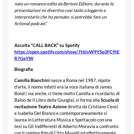
nato un romanzo edito da Bertoni Editore, durante le
presentazioni mi divertivo così tanto a leggerlo e
interpretarlo che ho pensato: si potrebbe fare un
fictional podcast”.
Ascolta “CALL BACK” su Spotify
https://open.spotify.com/show/7t6IvW9YSp3FC9tE
R7GeYW
Biografia
Camilla Bianchini
nasce a Roma nel 1987, nipote
d’arte, il nonno infatti era la voce italiana di James
Bond ( ma anche, ci tiene molto Camilla a ricordarlo, di
Baloo de Il Libro della Giungla), si forma alla
Scuola di
recitazione Teatro Azione
diretta da Cristiano Censi
e Isabella Del Bianco e contemporaneamente si
laurea in Letteratura Musica e Spettacolo con una
tesi su Gli Indifferenti di Alberto Moravia a confronto
con il celebre film di Citto Maselli ed effettivamente