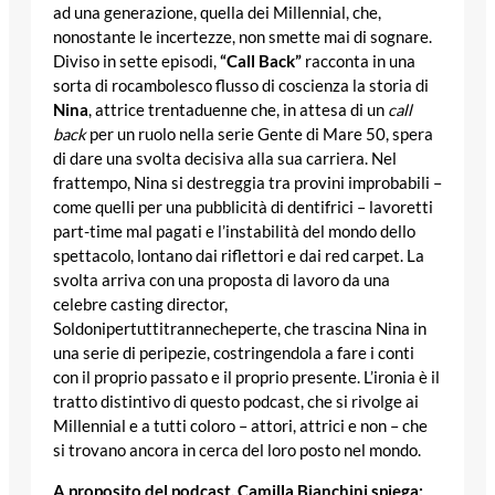
ad una generazione, quella dei Millennial, che,
nonostante le incertezze, non smette mai di sognare.
Diviso in sette episodi,
“Call Back”
racconta in una
sorta di rocambolesco flusso di coscienza la storia di
Nina
, attrice trentaduenne che, in attesa di un
call
back
per un ruolo nella serie Gente di Mare 50, spera
di dare una svolta decisiva alla sua carriera. Nel
frattempo, Nina si destreggia tra provini improbabili –
come quelli per una pubblicità di dentifrici – lavoretti
part-time mal pagati e l’instabilità del mondo dello
spettacolo, lontano dai riflettori e dai red carpet. La
svolta arriva con una proposta di lavoro da una
celebre casting director,
Soldonipertuttitrannecheperte, che trascina Nina in
una serie di peripezie, costringendola a fare i conti
con il proprio passato e il proprio presente. L’ironia è il
tratto distintivo di questo podcast, che si rivolge ai
Millennial e a tutti coloro – attori, attrici e non – che
si trovano ancora in cerca del loro posto nel mondo.
A proposito del podcast, Camilla Bianchini spiega: