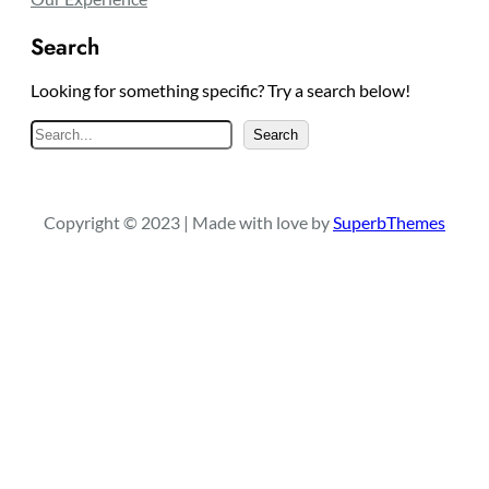
Search
Looking for something specific? Try a search below!
S
Search
e
a
r
Copyright © 2023 | Made with love by
SuperbThemes
c
h