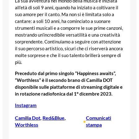
La sua avventura nel mondo della musica è iniziata
all’età di soli 9 anni, quando ha iniziato a coltivare il
suo amore per il canto. Ma non si è limitata solo a
cantare: a soli 10 anni, ha cominciato a suonare
strumenti musicali e a comporre le sue prime canzoni,
mostrando un’incredibile versatilità e una creatività
sorprendente. Continuiamo a seguire con attenzione
il suo percorso artistico, sicuri che ci riserverà ancora
molte sorprese e che il suo talento brillerà sempre di
più.
Preceduto dal primo singolo “Happiness awaits”,
“Worthless” è il secondo brano di Camilla DOT
disponibile sulle piattaforme di streaming digitale e
in rotazione radiofonica dal 1° dicembre 2023.
Instagram
Camilla Dot
, 
Red&Blue
, 
Comunicati
•
Worthless
stampa