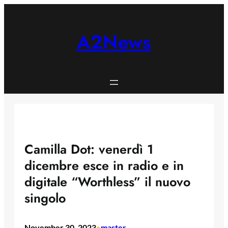
Skip
to
content
A2News
Camilla Dot: venerdì 1
dicembre esce in radio e in
digitale “Worthless” il nuovo
singolo
November 30, 2023
master
•