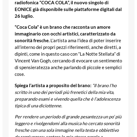
radiofonica “COCA COLA”, il nuovo singolo di
EONICE già disponibile sulle piattaforme digitali dal
26 luglio.
“Coca Cola” è un brano che racconta un amore
immaginario con occhi artistici, caratterizzato da
sonorità fresche.
L’artista ama l’idea di poter inserire
all’interno dei propri pezzi riferimenti, anche diretti, a
dipinti, come in questo caso con “La Notte Stellata” di
Vincent Van Gogh, cercando di evocare un sentimento
di spensieratezza anche parlando di piccole e semplici
cose.
Spiega l’artista a proposito del brano:
“Il brano l’ho
scritto in uno dei periodi più frenetici della mia vita,
preparando esami e vivendo quella che è l’adolescenza
tipica di una diciottenne.
Per rendere un periodo di grande pesantezza un po’ più
leggero e rivolgendomi alla musica ho cercato sonorità
fresche con una sola immagine nella testa e obbiettivo
da raggiungere: cantare le mie stesse parole a