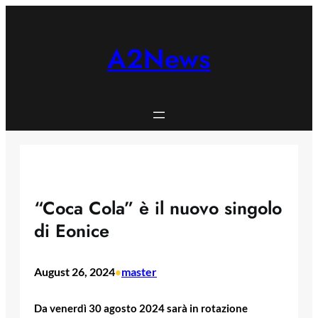
Skip
to
content
A2News
“Coca Cola” è il nuovo singolo
di Eonice
August 26, 2024
master
•
Da venerdì 30 agosto 2024 sarà in rotazione