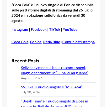
“Coca Cola” è il nuovo singolo di Eonice disponibile
sulle piattaforme digitali di streaming dal 26 luglio
2024 e in rotazione radiofonica da venerdì 30
agosto.
Instagram
|
Facebook
|
TikTok
|
YouTube
Coca Cola
, 
Eonice
, 
Red&Blue
Comunicati stampa
•
Recent Posts
Selly baby modella Italia racconta sogni,
viaggi e sentimenti in “Luna lei mi guarda”
August 5, 2026
SVOSIL: il nuovo singolo è “MUFASA”
July 30, 2026
“Break Time” è il nuovo singolo di Dose in
radio e in digitale da venerdì 31 luglio