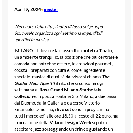
April 9, 2024
master
•
Nel cuore della città, l’hotel di lusso del gruppo
Starhotels organizza ogni settimana imperdibili
aperitivi in musica
MILANO – Il lusso e la classe di un
hotel raffinato
,
un ambiente tranquillo, la posizione che più centrale e
comoda non potrebbe essere, le creazioni gourmet, i
cocktail preparati con cura e, come ingrediente
speciale, musica di qualità dal vivo: si chiama
The
Golden Hour Aperitif
il rito che si consuma ogni
settimana al
Rosa Grand Milano-Starhotels
Collezione
, in piazza Fontana 3, a Milano, a due passi
dal Duomo, dalla Galleria e da corso Vittorio
Emanuele. Di norma, i
live set
sono in programma
tutti i mercoledì alle ore 18.30 al costo di 22 euro, ma
in occasione della
Milano Design Week
si potrà
ascoltare jazz sorseggiando un drink e gustando un