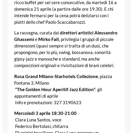
ricco buffet per sei sere consecutive, da martedì 16 a
domenica 21 aprile (a partire dalle ore 19.30). E chi
intende fermarsi per la cena potrà deliziarsi con i
piatti dello chef Paolo Scaccabarozzi.
La rassegna, curata dai
direttori artistici Alessandro
Ghassemi
e
Mirko Fait
, privilegia i gruppi di piccole
dimensioni (quasi sempre si tratta di un duo), che
propongono, per lo più, swing, bossanova, sonorità
gipsy-jazz e manouche e standard, ma anche
composizioni originali e rivisitazioni di brani celebri.
Rosa Grand Milano-Starhotels Collezione
, piazza
Fontana 3, Milano
“The Golden Hour Aperitif-Jazz Edition”
: gli
appuntamenti di aprile
Info e prenotazioni: 327 3190623
Mercoledì 3 aprile 18:30-21:00
Clara Luna Santos, voce
Federico Bertolasi, chitarra
Di origini brasiliane, Clara Luna propone un