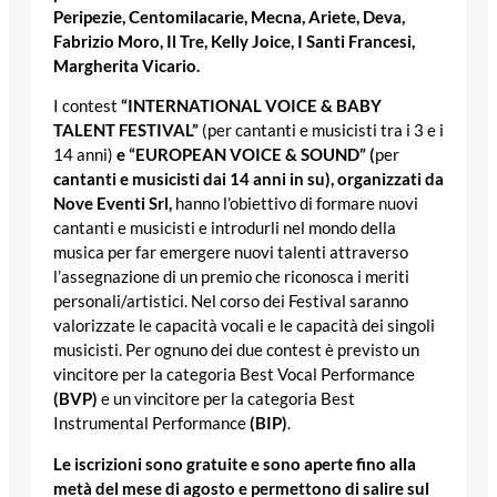
Peripezie, Centomilacarie, Mecna, Ariete, Deva,
Fabrizio Moro, Il Tre, Kelly Joice, I Santi Francesi,
Margherita Vicario.
I contest
“INTERNATIONAL VOICE & BABY
TALENT FESTIVAL”
(per cantanti e musicisti tra i 3 e i
14 anni)
e “EUROPEAN VOICE & SOUND” (
per
cantanti e musicisti dai 14 anni in su)
, organizzati da
Nove Eventi Srl,
hanno l’obiettivo di formare nuovi
cantanti e musicisti e introdurli nel mondo della
musica per far emergere nuovi talenti attraverso
l’assegnazione di un premio che riconosca i meriti
personali/artistici. Nel corso dei Festival saranno
valorizzate le capacità vocali e le capacità dei singoli
musicisti. Per ognuno dei due contest è previsto un
vincitore per la categoria Best Vocal Performance
(BVP)
e un vincitore per la categoria Best
Instrumental Performance
(BIP)
.
Le iscrizioni sono gratuite e sono aperte fino alla
metà del mese di agosto e permettono di salire sul