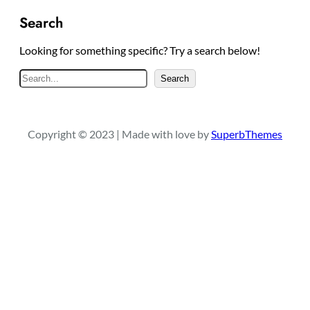
Search
Looking for something specific? Try a search below!
S
Search
e
a
r
Copyright © 2023 | Made with love by
SuperbThemes
c
h