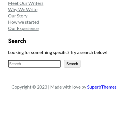
Meet Our Writers
Why We Write
Our Story
How we started
Our Experience
Search
Looking for something specific? Try a search below!
S
Search
e
a
r
Copyright © 2023 | Made with love by
SuperbThemes
c
h