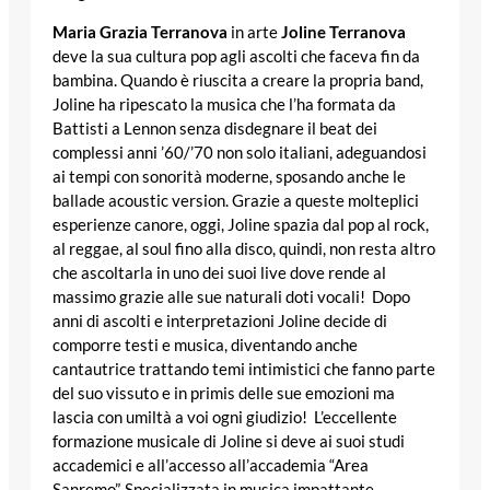
Maria Grazia Terranova
in arte
Joline Terranova
deve la sua cultura pop agli ascolti che faceva fin da
bambina. Quando è riuscita a creare la propria band,
Joline ha ripescato la musica che l’ha formata da
Battisti a Lennon senza disdegnare il beat dei
complessi anni ’60/’70 non solo italiani, adeguandosi
ai tempi con sonorità moderne, sposando anche le
ballade acoustic version. Grazie a queste molteplici
esperienze canore, oggi, Joline spazia dal pop al rock,
al reggae, al soul fino alla disco, quindi, non resta altro
che ascoltarla in uno dei suoi live dove rende al
massimo grazie alle sue naturali doti vocali! Dopo
anni di ascolti e interpretazioni Joline decide di
comporre testi e musica, diventando anche
cantautrice trattando temi intimistici che fanno parte
del suo vissuto e in primis delle sue emozioni ma
lascia con umiltà a voi ogni giudizio! L’eccellente
formazione musicale di Joline si deve ai suoi studi
accademici e all’accesso all’accademia “Area
Sanremo”. Specializzata in musica impattante,