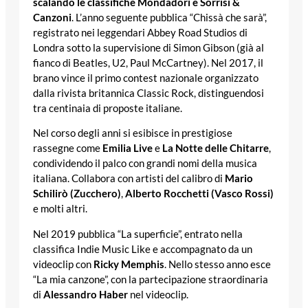
scalando le classifiche Mondadori e Sorrisi &
Canzoni
. L’anno seguente pubblica “Chissà che sarà”,
registrato nei leggendari Abbey Road Studios di
Londra sotto la supervisione di Simon Gibson (già al
fianco di Beatles, U2, Paul McCartney). Nel 2017, il
brano vince il primo contest nazionale organizzato
dalla rivista britannica Classic Rock, distinguendosi
tra centinaia di proposte italiane.
Nel corso degli anni si esibisce in prestigiose
rassegne come
Emilia Live
e
La Notte delle Chitarre
,
condividendo il palco con grandi nomi della musica
italiana. Collabora con artisti del calibro di
Mario
Schilirò (Zucchero)
,
Alberto Rocchetti (Vasco Rossi)
e molti altri.
Nel 2019 pubblica “La superficie”, entrato nella
classifica Indie Music Like e accompagnato da un
videoclip con
Ricky Memphis
. Nello stesso anno esce
“La mia canzone”, con la partecipazione straordinaria
di
Alessandro Haber
nel videoclip.