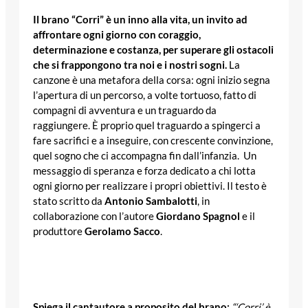
Il brano “Corri” è un inno alla vita, un invito ad
affrontare ogni giorno con coraggio,
determinazione e costanza, per superare gli ostacoli
che si frappongono tra noi e i nostri sogni.
La
canzone è una metafora della corsa: ogni inizio segna
l’apertura di un percorso, a volte tortuoso, fatto di
compagni di avventura e un traguardo da
raggiungere. È proprio quel traguardo a spingerci a
fare sacrifici e a inseguire, con crescente convinzione,
quel sogno che ci accompagna fin dall’infanzia. Un
messaggio di speranza e forza dedicato a chi lotta
ogni giorno per realizzare i propri obiettivi. Il testo è
stato scritto da
Antonio Sambalotti
, in
collaborazione con l’autore
Giordano Spagnol
e il
produttore
Gerolamo Sacco
.
Spiega il cantautore a proposito del brano:
“‘Corri’ è