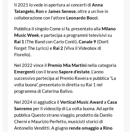
Il 2021 lo vede in apertura ai concerti di
Anna
Tatangelo, Ron
e
James Senese
, oltre a un live in
collaborazione con l’attore
Leonardo Bocci
.
Pubblica il singolo Come si fa, presentato alla
Milano
Music Week
, e partecipa a programmi televisivi su
Rai 1
(The Band con Carlo Conti),
Canale 9
(Don’t
Forget The Lyrics) e
Rai 2
(Viva il Videobox di
Fiorello).
Nel 2022 vince il
Premio Mia Martini
nella categoria
Emergenti
con il brano
Sapore d’estate
. L’anno
successivo partecipa al Premio Ravera e pubblica “La
volta buona”, presentato in diretta su Rai 1 nel
programma di Caterina Balivo.
Nel 2024 si aggiudica il
Vertical Music Award
a
Casa
Sanremo
per il videoclip di La volta buona. Ad aprile
pubblica Questo strano viaggio, prodotto da Danilo
Cherni e Maurizio Perfetto, musicisti storici di
Antonello Venditti. A giugno
rende omaggio a Rino