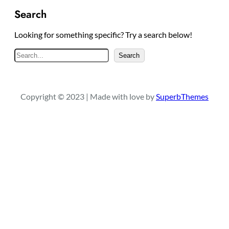
Search
Looking for something specific? Try a search below!
S
Search
e
a
r
Copyright © 2023 | Made with love by
SuperbThemes
c
h