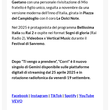
Gaetano
con una personale rivisitazione di Mio
fratello è figlio unico, seguita a novembre da una
versione moderna dell’Inno d’Italia, girata in
Piazza
del Campidoglio
con il coro
Le Dolci Note
.
Nel 2025 è protagonista del programma
Bellissima
Italia
su
Rai 2
e ospite nei format
Sogni di gloria
(Rai
Radio 2),
Videobox
e
Vertical Music
durante il
Festival di Sanremo
.
Dopo “Ti vengo a prendere”, “Corri” è il nuovo
singolo di Gemini disponibile sulle piattaforme
digitali di streaming dal 25 aprile 2025 e in
rotazione radiofonica da venerdì 19 settembre.
Facebook
|
Instagram
|
TikTok
|
Spotify
|
YouTube
VEVO