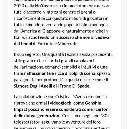
2020 dalla
HoYoverse
, ha immediatamente messo
tutti d’accordo, vinto ogni genere di premi e
riconoscimenti e conquistato milioni di giocatori in
tutto il mondo, diventando popolarissimo ovunque,
dall’America al Giappone, e naturalmente anche in
Italia,
riscuotendo un successo che non si vedeva
dai tempi di Fortnite e Minecraft
.
Il suo segreto? Una qualità tecnica senza precedenti,
stile grafico che ricorda i grandi capolavori
dell’animazione, comandi semplici e intuitivi e
una
trama affascinante e ricca di colpi di scena
, spesso
paragonata per profondità a quella di serie come
Il
Signore Degli Anelli
e
Il Trono Di Spade
.
La collaborazione con Cristina D’Avena è quindi la
riprova che ormai
i videogiochi come Genshin
Impact possano essere considerati come i cartoni
delle nuove generazioni
. Così come negli anni ‘80 i
telespettatori seguivano le avventure dei loro
beniamini sul piccolo schermo, i loro corrispettivi di