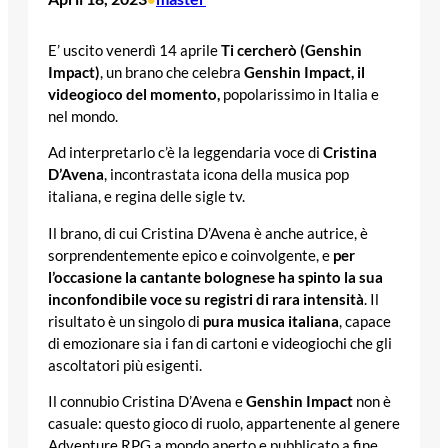
E’ uscito venerdì 14 aprile
Ti cercherò (Genshin
Impact)
, un brano che celebra
Genshin Impact, il
videogioco del momento,
popolarissimo in Italia e
nel mondo.
Ad interpretarlo c’è la leggendaria voce di
Cristina
D’Avena
, incontrastata icona della musica pop
italiana, e regina delle sigle tv.
Il brano, di cui Cristina D’Avena è anche autrice, è
sorprendentemente epico e coinvolgente, e
per
l’occasione la cantante bolognese ha spinto la sua
inconfondibile voce su registri di rara intensità
. Il
risultato è un singolo di
pura musica italiana
, capace
di emozionare sia i fan di cartoni e videogiochi che gli
ascoltatori più esigenti.
Il connubio Cristina D’Avena e
Genshin Impact
non è
casuale: questo gioco di ruolo, appartenente al genere
Adventure RPG a mondo aperto e pubblicato a fine