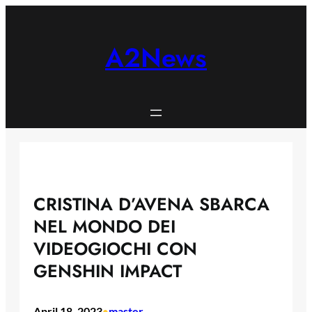
Skip
to
content
A2News
CRISTINA D’AVENA SBARCA
NEL MONDO DEI
VIDEOGIOCHI CON
GENSHIN IMPACT
April 18, 2023
master
•