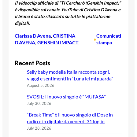
Il videoclip ufficiale di “Ti Cercherò (Genshin Impact)”
è disponibile sul canale YouTube di Cristina D’Avena e
il brano è stato rilasciato su tutte le piattaforme
digitali.
Clarissa D’Avena
, 
CRISTINA
Comunicati
•
D’AVENA
, 
GENSHIN IMPACT
stampa
Recent Posts
Selly baby modella Italia racconta sogni,
viaggi e sentimenti in “Luna lei mi guarda”
August 5, 2026
SVOSIL: il nuovo singolo è “MUFASA”
July 30, 2026
“Break Time” è il nuovo singolo di Dose in
radio e in digitale da venerdì 31 luglio
July 28, 2026