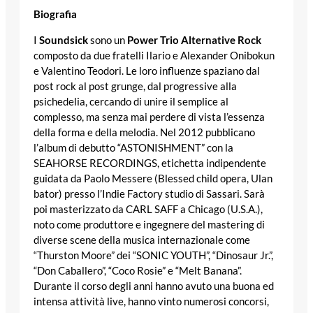
Biografia
I
Soundsick
sono un
Power Trio Alternative Rock
composto da due fratelli Ilario e Alexander Onibokun
e Valentino Teodori. Le loro influenze spaziano dal
post rock al post grunge, dal progressive alla
psichedelia, cercando di unire il semplice al
complesso, ma senza mai perdere di vista l’essenza
della forma e della melodia. Nel 2012 pubblicano
l’album di debutto “ASTONISHMENT” con la
SEAHORSE RECORDINGS, etichetta indipendente
guidata da Paolo Messere (Blessed child opera, Ulan
bator) presso l’Indie Factory studio di Sassari. Sarà
poi masterizzato da CARL SAFF a Chicago (U.S.A.),
noto come produttore e ingegnere del mastering di
diverse scene della musica internazionale come
“Thurston Moore” dei “SONIC YOUTH”, “Dinosaur Jr.”,
“Don Caballero”, “Coco Rosie” e “Melt Banana”.
Durante il corso degli anni hanno avuto una buona ed
intensa attività live, hanno vinto numerosi concorsi,