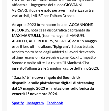
affidato all’ ingegnere del suono GIOVANNI
VERSARI, il quale è noto per aver masterizzato tra i
vari artisti, i MUSE con l’album Drones.
Ad aprile 2023 firmano con la label
ACCANNONE
RECORDS
, nota casa discografica capitanata da
MAX MARTULLI
, (tour manager di MANUEL
AGNELLI, AFTERHOURS, NEGRITA) ed il 19 maggio
esce il loro ultimo album,
“Epigram”
. Il disco è stato
accolto molto bene dagli addetti ai lavori ricevendo
ottime recensioni da webzine come Rock It, Impatto
Sonoro e molte altre. La rivista “Il Manifesto” ha
inserito l’album tra le 5 migliori uscite dell’anno 2023.
“D.u.s.k.” è il nuovo singolo dei Soundsick
disponibile sulle piattaforme digitali di streaming
dal 19 maggio 2023 e in rotazione radiofonica da
venerdì 1° novembre 2024.
Spotify
|
Instagram
|
Facebook