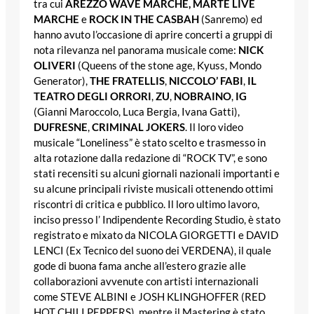
tra cui
AREZZO WAVE MARCHE, MARTE LIVE
MARCHE
e
ROCK IN THE CASBAH
(Sanremo) ed
hanno avuto l’occasione di aprire concerti a gruppi di
nota rilevanza nel panorama musicale come:
NICK
OLIVERI
(Queens of the stone age, Kyuss, Mondo
Generator),
THE FRATELLIS
,
NICCOLO’ FABI
,
IL
TEATRO DEGLI ORRORI
,
ZU
,
NOBRAINO
,
IG
(Gianni Maroccolo, Luca Bergia, Ivana Gatti),
DUFRESNE
,
CRIMINAL JOKERS
. Il loro video
musicale “Loneliness” è stato scelto e trasmesso in
alta rotazione dalla redazione di “ROCK TV”, e sono
stati recensiti su alcuni giornali nazionali importanti e
su alcune principali riviste musicali ottenendo ottimi
riscontri di critica e pubblico. Il loro ultimo lavoro,
inciso presso l’ Indipendente Recording Studio, è stato
registrato e mixato da NICOLA GIORGETTI e DAVID
LENCI (Ex Tecnico del suono dei VERDENA), il quale
gode di buona fama anche all’estero grazie alle
collaborazioni avvenute con artisti internazionali
come STEVE ALBINI e JOSH KLINGHOFFER (RED
HOT CHILI PEPPERS), mentre il Mastering è stato