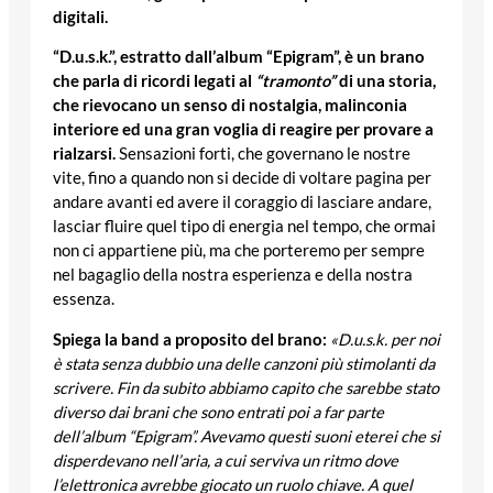
digitali.
“D.u.s.k.”, estratto dall’album “Epigram”, è un brano
che parla di ricordi legati al
“tramonto”
di una storia,
che rievocano un senso di nostalgia, malinconia
interiore ed una gran voglia di reagire per provare a
rialzarsi.
Sensazioni forti, che governano le nostre
vite, fino a quando non si decide di voltare pagina per
andare avanti ed avere il coraggio di lasciare andare,
lasciar fluire quel tipo di energia nel tempo, che ormai
non ci appartiene più, ma che porteremo per sempre
nel bagaglio della nostra esperienza e della nostra
essenza.
Spiega la band a proposito del brano:
«D.u.s.k. per noi
è stata senza dubbio una delle canzoni più stimolanti da
scrivere. Fin da subito abbiamo capito che sarebbe stato
diverso dai brani che sono entrati poi a far parte
dell’album “Epigram”. Avevamo questi suoni eterei che si
disperdevano nell’aria, a cui serviva un ritmo dove
l’elettronica avrebbe giocato un ruolo chiave. A quel