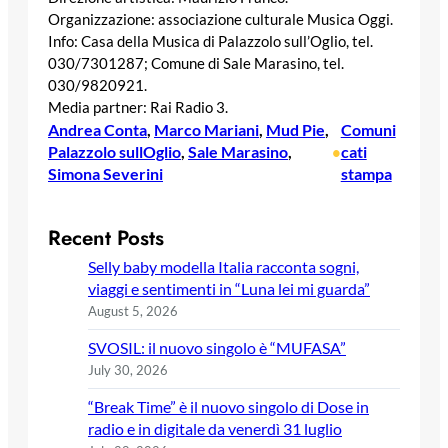
Organizzazione: associazione culturale Musica Oggi.
Info: Casa della Musica di Palazzolo sull’Oglio, tel.
030/7301287; Comune di Sale Marasino, tel.
030/9820921.
Media partner: Rai Radio 3.
Andrea Conta
, 
Marco Mariani
, 
Mud Pie
, 
Comuni
Palazzolo sullOglio
, 
Sale Marasino
, 
cati
•
Simona Severini
stampa
Recent Posts
Selly baby modella Italia racconta sogni,
viaggi e sentimenti in “Luna lei mi guarda”
August 5, 2026
SVOSIL: il nuovo singolo è “MUFASA”
July 30, 2026
“Break Time” è il nuovo singolo di Dose in
radio e in digitale da venerdì 31 luglio