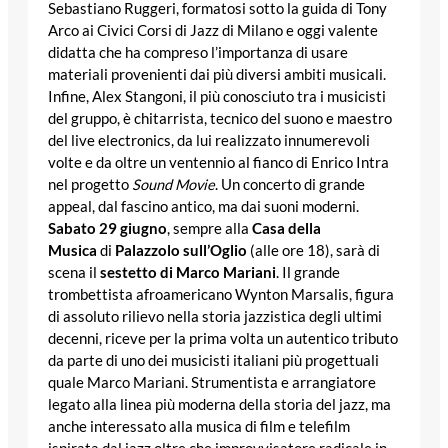
Sebastiano Ruggeri, formatosi sotto la guida di Tony
Arco ai Civici Corsi di Jazz di Milano e oggi valente
didatta che ha compreso l’importanza di usare
materiali provenienti dai più diversi ambiti musicali.
Infine, Alex Stangoni, il più conosciuto tra i musicisti
del gruppo, è chitarrista, tecnico del suono e maestro
del live electronics, da lui realizzato innumerevoli
volte e da oltre un ventennio al fianco di Enrico Intra
nel progetto
Sound Movie
. Un concerto di grande
appeal, dal fascino antico, ma dai suoni moderni.
Sabato 29 giugno
, sempre alla
Casa della
Musica
di
Palazzolo sull’Oglio
(alle ore 18), sarà di
scena il
sestetto di Marco Mariani
. Il grande
trombettista afroamericano Wynton Marsalis, figura
di assoluto rilievo nella storia jazzistica degli ultimi
decenni, riceve per la prima volta un autentico tributo
da parte di uno dei musicisti italiani più progettuali
quale Marco Mariani. Strumentista e arrangiatore
legato alla linea più moderna della storia del jazz, ma
anche interessato alla musica di film e telefilm