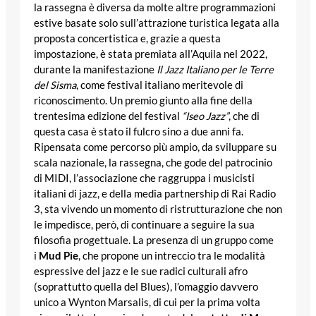
la rassegna è diversa da molte altre programmazioni
estive basate solo sull’attrazione turistica legata alla
proposta concertistica e, grazie a questa
impostazione, è stata premiata all’Aquila nel 2022,
durante la manifestazione
Il Jazz Italiano per le Terre
del Sisma
, come festival italiano meritevole di
riconoscimento. Un premio giunto alla fine della
trentesima edizione del festival
“Iseo Jazz”
, che di
questa casa è stato il fulcro sino a due anni fa.
Ripensata come percorso più ampio, da sviluppare su
scala nazionale, la rassegna, che gode del patrocinio
di MIDI, l’associazione che raggruppa i musicisti
italiani di jazz, e della media partnership di Rai Radio
3, sta vivendo un momento di ristrutturazione che non
le impedisce, però, di continuare a seguire la sua
filosofia progettuale. La presenza di un gruppo come
i
Mud Pie
, che propone un intreccio tra le modalità
espressive del jazz e le sue radici culturali afro
(soprattutto quella del Blues), l’omaggio davvero
unico a Wynton Marsalis, di cui per la prima volta