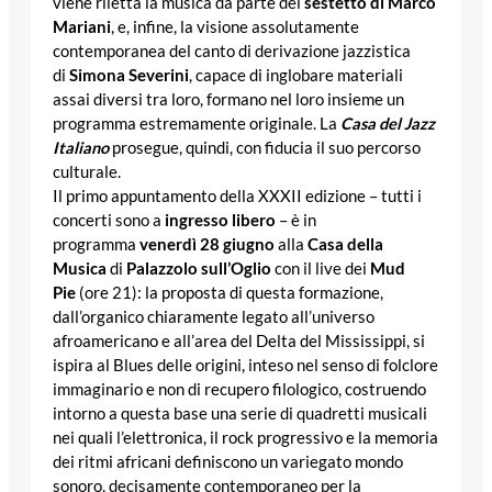
viene riletta la musica da parte del
sestetto di Marco
Mariani
, e, infine, la visione assolutamente
contemporanea del canto di derivazione jazzistica
di
Simona Severini
, capace di inglobare materiali
assai diversi tra loro, formano nel loro insieme un
programma estremamente originale. La
Casa del Jazz
Italiano
prosegue, quindi, con fiducia il suo percorso
culturale.
Il primo appuntamento della XXXII edizione – tutti i
concerti sono a
ingresso libero
– è in
programma
venerdì 28 giugno
alla
Casa della
Musica
di
Palazzolo sull’Oglio
con il live dei
Mud
Pie
(ore 21): la proposta di questa formazione,
dall’organico chiaramente legato all’universo
afroamericano e all’area del Delta del Mississippi, si
ispira al Blues delle origini, inteso nel senso di folclore
immaginario e non di recupero filologico, costruendo
intorno a questa base una serie di quadretti musicali
nei quali l’elettronica, il rock progressivo e la memoria
dei ritmi africani definiscono un variegato mondo
sonoro, decisamente contemporaneo per la