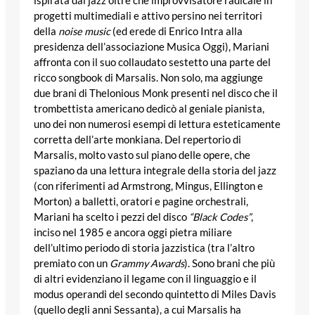
ispirata dal jazz oltre che improvvisatore radicale in
progetti multimediali e attivo persino nei territori
della
noise music
(ed erede di Enrico Intra alla
presidenza dell’associazione Musica Oggi), Mariani
affronta con il suo collaudato sestetto una parte del
ricco songbook di Marsalis. Non solo, ma aggiunge
due brani di Thelonious Monk presenti nel disco che il
trombettista americano dedicò al geniale pianista,
uno dei non numerosi esempi di lettura esteticamente
corretta dell’arte monkiana. Del repertorio di
Marsalis, molto vasto sul piano delle opere, che
spaziano da una lettura integrale della storia del jazz
(con riferimenti ad Armstrong, Mingus, Ellington e
Morton) a balletti, oratori e pagine orchestrali,
Mariani ha scelto i pezzi del disco
“Black Codes”
,
inciso nel 1985 e ancora oggi pietra miliare
dell’ultimo periodo di storia jazzistica (tra l’altro
premiato con un
Grammy Awards
). Sono brani che più
di altri evidenziano il legame con il linguaggio e il
modus operandi del secondo quintetto di Miles Davis
(quello degli anni Sessanta), a cui Marsalis ha