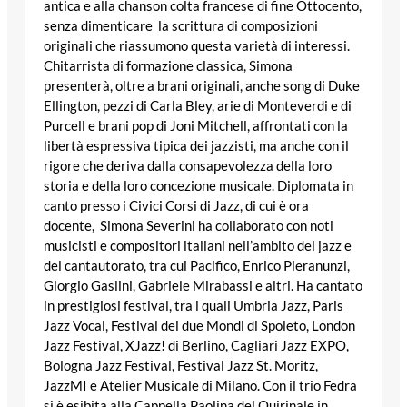
antica e alla chanson colta francese di fine Ottocento,
senza dimenticare la scrittura di composizioni
originali che riassumono questa varietà di interessi.
Chitarrista di formazione classica, Simona
presenterà, oltre a brani originali, anche song di Duke
Ellington, pezzi di Carla Bley, arie di Monteverdi e di
Purcell e brani pop di Joni Mitchell, affrontati con la
libertà espressiva tipica dei jazzisti, ma anche con il
rigore che deriva dalla consapevolezza della loro
storia e della loro concezione musicale. Diplomata in
canto presso i Civici Corsi di Jazz, di cui è ora
docente, Simona Severini ha collaborato con noti
musicisti e compositori italiani nell’ambito del jazz e
del cantautorato, tra cui Pacifico, Enrico Pieranunzi,
Giorgio Gaslini, Gabriele Mirabassi e altri. Ha cantato
in prestigiosi festival, tra i quali Umbria Jazz, Paris
Jazz Vocal, Festival dei due Mondi di Spoleto, London
Jazz Festival, XJazz! di Berlino, Cagliari Jazz EXPO,
Bologna Jazz Festival, Festival Jazz St. Moritz,
JazzMI e Atelier Musicale di Milano. Con il trio Fedra
si è esibita alla Cappella Paolina del Quirinale in