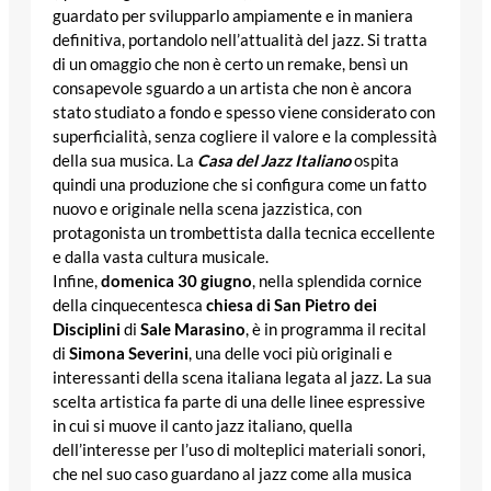
guardato per svilupparlo ampiamente e in maniera
definitiva, portandolo nell’attualità del jazz. Si tratta
di un omaggio che non è certo un remake, bensì un
consapevole sguardo a un artista che non è ancora
stato studiato a fondo e spesso viene considerato con
superficialità, senza cogliere il valore e la complessità
della sua musica. La
Casa del Jazz Italiano
ospita
quindi una produzione che si configura come un fatto
nuovo e originale nella scena jazzistica, con
protagonista un trombettista dalla tecnica eccellente
e dalla vasta cultura musicale.
Infine,
domenica 30 giugno
, nella splendida cornice
della cinquecentesca
chiesa di San Pietro dei
Disciplini
di
Sale Marasino
, è in programma il recital
di
Simona Severini
, una delle voci più originali e
interessanti della scena italiana legata al jazz. La sua
scelta artistica fa parte di una delle linee espressive
in cui si muove il canto jazz italiano, quella
dell’interesse per l’uso di molteplici materiali sonori,
che nel suo caso guardano al jazz come alla musica