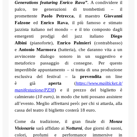
Generations featuring Enrico Rava”
.
A condividere il
palco, tre generazioni di trombettisti – il
promettente
Paolo Petrecca
, il maestro
Giovanni
Falzone
ed
Enrico Rava
, il più famoso e stimato
jazzista italiano nel mondo – e il trio composto dagli
emergenti prodjgi del jazz italiano
Diego
Albini
(pianoforte),
Enrico Palmieri
(contrabbasso)
e
Antonio Marmora
(batteria), che daranno vita a un
avvincente dialogo sonoro in un suggestivo e
metaforico passaggio di consegne. Per questo
imperdibile appuntamento – si tratta di una produzione
esclusiva del festival – la
prevendita
on line
è
già
aperta
(
https://www.mailticket.it/
manifestazione/PZ38
) e il prezzo del biglietto è
calmierato (
10 euro)
, in modo che tutti possano assistere
all’evento. Meglio affrettarsi però: per chi si attarda, alla
cassa del teatro il biglietto costerà 18 euro.
Come da tradizione, il gran finale di
Monza
Visionaria
sarà affidato ai
Notturni
, due giorni di suoni,
colori, profumi e performance immersive in