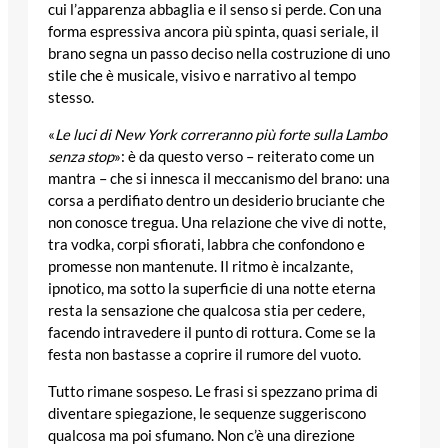
cui l’apparenza abbaglia e il senso si perde. Con una
forma espressiva ancora più spinta, quasi seriale, il
brano segna un passo deciso nella costruzione di uno
stile che è musicale, visivo e narrativo al tempo
stesso.
«
Le luci di New York correranno più forte sulla Lambo
senza stop
»: è da questo verso – reiterato come un
mantra – che si innesca il meccanismo del brano: una
corsa a perdifiato dentro un desiderio bruciante che
non conosce tregua. Una relazione che vive di notte,
tra vodka, corpi sfiorati, labbra che confondono e
promesse non mantenute. Il ritmo è incalzante,
ipnotico, ma sotto la superficie di una notte eterna
resta la sensazione che qualcosa stia per cedere,
facendo intravedere il punto di rottura. Come se la
festa non bastasse a coprire il rumore del vuoto.
Tutto rimane sospeso. Le frasi si spezzano prima di
diventare spiegazione, le sequenze suggeriscono
qualcosa ma poi sfumano. Non c’è una direzione