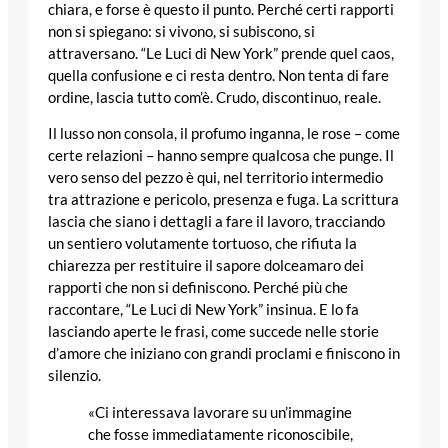
chiara, e forse è questo il punto. Perché certi rapporti
non si spiegano: si vivono, si subiscono, si
attraversano. “Le Luci di New York” prende quel caos,
quella confusione e ci resta dentro. Non tenta di fare
ordine, lascia tutto com’è. Crudo, discontinuo, reale.
Il lusso non consola, il profumo inganna, le rose – come
certe relazioni – hanno sempre qualcosa che punge. Il
vero senso del pezzo è qui, nel territorio intermedio
tra attrazione e pericolo, presenza e fuga. La scrittura
lascia che siano i dettagli a fare il lavoro, tracciando
un sentiero volutamente tortuoso, che rifiuta la
chiarezza per restituire il sapore dolceamaro dei
rapporti che non si definiscono. Perché più che
raccontare, “Le Luci di New York” insinua. E lo fa
lasciando aperte le frasi, come succede nelle storie
d’amore che iniziano con grandi proclami e finiscono in
silenzio.
«Ci interessava lavorare su un’immagine
che fosse immediatamente riconoscibile,