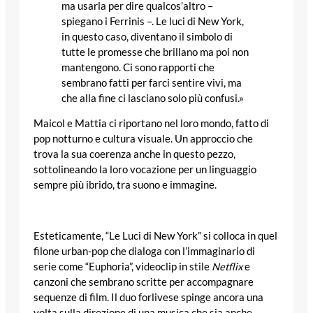
ma usarla per dire qualcos’altro –
spiegano i Ferrinis –. Le luci di New York,
in questo caso, diventano il simbolo di
tutte le promesse che brillano ma poi non
mantengono. Ci sono rapporti che
sembrano fatti per farci sentire vivi, ma
che alla fine ci lasciano solo più confusi.»
Maicol e Mattia ci riportano nel loro mondo, fatto di
pop notturno e cultura visuale. Un approccio che
trova la sua coerenza anche in questo pezzo,
sottolineando la loro vocazione per un linguaggio
sempre più ibrido, tra suono e immagine.
Esteticamente, “Le Luci di New York” si colloca in quel
filone urban-pop che dialoga con l’immaginario di
serie come “Euphoria”, videoclip in stile
Netflix
e
canzoni che sembrano scritte per accompagnare
sequenze di film. Il duo forlivese spinge ancora una
volta sulla direzione di una musica che sia anche