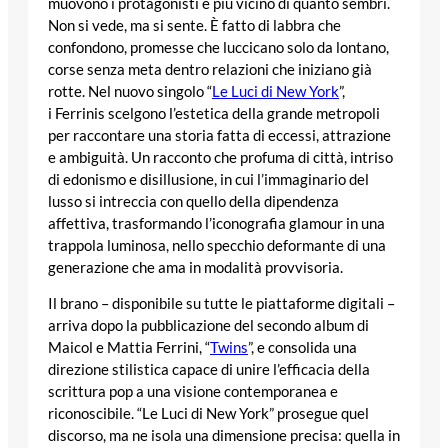
muovono i protagonisti è più vicino di quanto sembri.
Non si vede, ma si sente. È fatto di labbra che
confondono, promesse che luccicano solo da lontano,
corse senza meta dentro relazioni che iniziano già
rotte. Nel nuovo singolo “
Le Luci di New York
”,
i Ferrinis scelgono l’estetica della grande metropoli
per raccontare una storia fatta di eccessi, attrazione
e ambiguità. Un racconto che profuma di città, intriso
di edonismo e disillusione, in cui l’immaginario del
lusso si intreccia con quello della dipendenza
affettiva, trasformando l’iconografia glamour in una
trappola luminosa, nello specchio deformante di una
generazione che ama in modalità provvisoria.
Il brano – disponibile su tutte le piattaforme digitali –
arriva dopo la pubblicazione del secondo album di
Maicol e Mattia Ferrini, “
Twins
”, e consolida una
direzione stilistica capace di unire l’efficacia della
scrittura pop a una visione contemporanea e
riconoscibile. “Le Luci di New York” prosegue quel
discorso, ma ne isola una dimensione precisa: quella in