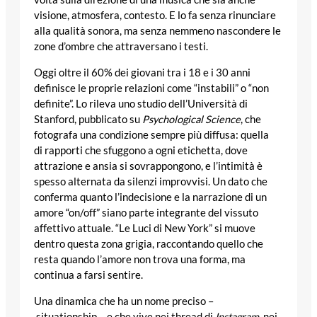
visione, atmosfera, contesto. E lo fa senza rinunciare
alla qualità sonora, ma senza nemmeno nascondere le
zone d’ombre che attraversano i testi.
Oggi oltre il 60% dei giovani tra i 18 e i 30 anni
definisce le proprie relazioni come “instabili” o “non
definite”. Lo rileva uno studio dell’Università di
Stanford, pubblicato su
Psychological Science
, che
fotografa una condizione sempre più diffusa: quella
di rapporti che sfuggono a ogni etichetta, dove
attrazione e ansia si sovrappongono, e l’intimità è
spesso alternata da silenzi improvvisi. Un dato che
conferma quanto l’indecisione e la narrazione di un
amore “on/off” siano parte integrante del vissuto
affettivo attuale. “Le Luci di New York” si muove
dentro questa zona grigia, raccontando quello che
resta quando l’amore non trova una forma, ma
continua a farsi sentire.
Una dinamica che ha un nome preciso –
situationship – e che vive nei thread di
Instagram
, nei