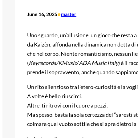
•
June 16, 2025
master
Uno sguardo, un’allusione, un gioco che resta
da Kaizèn, affonda nella dinamica non detta di 
che nel corpo. Niente romanticismo, nessun liet
(
Keyrecords/KMusic
/
ADA Music Italy
) è il ra
prende il sopravvento, anche quando sappiamo
Un rito silenzioso tra l’etero-curiosità e la vog
A volte è bello riuscirci.
Altre, ti ritrovi con il cuore a pezzi.
Ma spesso, basta la sola certezza del “saresti s
colmare quel vuoto sottile che si apre dietro la 