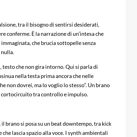
ulsione, tra il bisogno di sentirsi desiderati,
ere conferme. È la narrazione di un’intesa che
lo immaginata, che brucia sottopelle senza
nulla.
esto che non gira intorno. Qui si parla di
insinua nella testa prima ancora che nelle
che non dovrei, ma lo voglio lo stesso”. Un brano
 cortocircuito tra controllo e impulso.
 il brano si posa su un beat downtempo, tra kick
 che lascia spazio alla voce. I synth ambientali