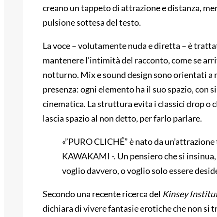
creano un tappeto di attrazione e distanza, ment
pulsione sottesa del testo.
La voce – volutamente nuda e diretta – è trattat
mantenere l’intimità del racconto, come se arr
notturno. Mix e sound design sono orientati a 
presenza: ogni elemento ha il suo spazio, con si
cinematica. La struttura evita i classici drop 
lascia spazio al non detto, per farlo parlare.
«”PURO CLICHÉ” è nato da un’attrazione t
KAWAKAMI -. Un pensiero che si insinua, cre
voglio davvero, o voglio solo essere deside
Secondo una recente ricerca del
Kinsey Institu
dichiara di vivere fantasie erotiche che non si 