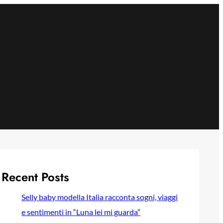
Recent Posts
Selly baby modella Italia racconta sogni, viaggi
e sentimenti in “Luna lei mi guarda”