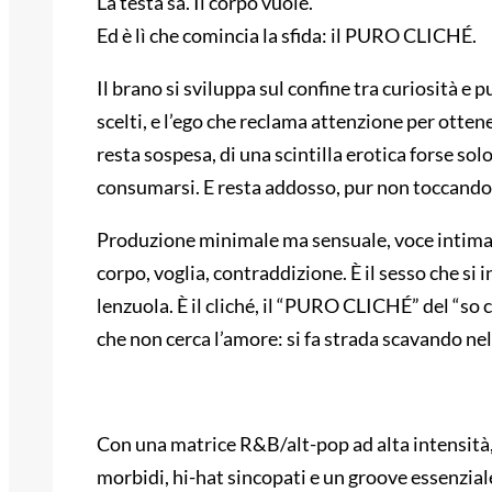
La testa sa. Il corpo vuole.
Ed è lì che comincia la sfida: il PURO CLICHÉ.
Il brano si sviluppa sul confine tra curiosità e p
scelti, e l’ego che reclama attenzione per otten
resta sospesa, di una scintilla erotica forse so
consumarsi. E resta addosso, pur non toccando 
Produzione minimale ma sensuale, voce intima, t
corpo, voglia, contraddizione. È il sesso che si 
lenzuola. È il cliché, il “PURO CLICHÉ” del “so 
che non cerca l’amore: si fa strada scavando nel
Con una matrice R&B/alt-pop ad alta intensità,
morbidi, hi-hat sincopati e un groove essenziale