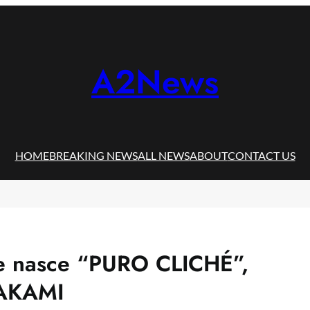
A2News
HOME
BREAKING NEWS
ALL NEWS
ABOUT
CONTACT US
ute nasce “PURO CLICHÉ”,
WAKAMI