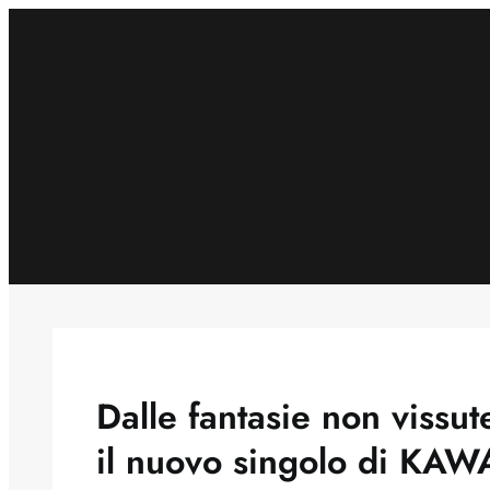
Skip
to
content
Dalle fantasie non viss
il nuovo singolo di KA