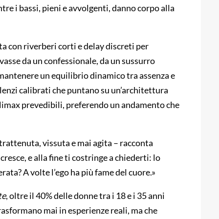
re i bassi, pieni e avvolgenti, danno corpo alla
a con riverberi corti e delay discreti per
ivasse da un confessionale, da un sussurro
mantenere un equilibrio dinamico tra assenza e
lenzi calibrati che puntano su un’architettura
o climax prevedibili, preferendo un andamento che
rattenuta, vissuta e mai agita – racconta
sce, e alla fine ti costringe a chiederti: lo
rata? A volte l’ego ha più fame del cuore.»
te
, oltre il 40% delle donne tra i 18 e i 35 anni
trasformano mai in esperienze reali, ma che