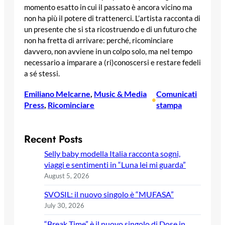
momento esatto in cui il passato è ancora vicino ma
non ha più il potere di trattenerci. L’artista racconta di
un presente che si sta ricostruendo e di un futuro che
non ha fretta di arrivare: perché, ricominciare
davvero, non avviene in un colpo solo, ma nel tempo
necessario a imparare a (ri)conoscersi e restare fedeli
a sé stessi.
Emiliano Melcarne
, 
Music & Media
Comunicati
•
Press
, 
Ricominciare
stampa
Recent Posts
Selly baby modella Italia racconta sogni,
viaggi e sentimenti in “Luna lei mi guarda”
August 5, 2026
SVOSIL: il nuovo singolo è “MUFASA”
July 30, 2026
“Break Time” è il nuovo singolo di Dose in