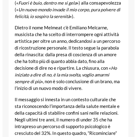
(«
Fuori è buio, dentro me si gela
») alla consapevolezza
(«
Un nuovo mondo invade il mio corpo, pura polvere di
felicità, io sospiro la serenità
»).
Dietro il nome Melmeat c’è Emiliano Melcarne,
musicista che ha scelto di interrompere ogni attività
artistica per oltre un anno, dedicandosi a un percorso
di ricostruzione personale. Il testo segue la parabola
della rinascita: dalla presa di coscienza di un amore
che ha tolto più di quanto abbia dato, fino alla
decisione di dire no e ripartire. La chiusura, con «
Ho
iniziato a dire di no, è la mia svolta, voglio amarmi
sempre di più
», non è solo conclusione di un brano, ma
l’inizio di un nuovo modo di vivere.
Il messaggio si innesta in un contesto culturale che
sta riconoscendo l’importanza della salute mentale e
della capacità di stabilire confini sani nelle relazioni.
Negli ultimi tre anni, il numero di under 35 che ha
intrapreso un percorso di supporto psicologico è
cresciuto del 32%. In questo quadro, “Ricominciare”