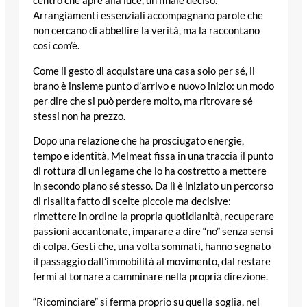
centro che apre alla luce, un finale deciso.
Arrangiamenti essenziali accompagnano parole che
non cercano di abbellire la verità, ma la raccontano
così com’è.
Come il gesto di acquistare una casa solo per sé, il
brano è insieme punto d’arrivo e nuovo inizio: un modo
per dire che si può perdere molto, ma ritrovare sé
stessi non ha prezzo.
Dopo una relazione che ha prosciugato energie,
tempo e identità, Melmeat fissa in una traccia il punto
di rottura di un legame che lo ha costretto a mettere
in secondo piano sé stesso. Da lì è iniziato un percorso
di risalita fatto di scelte piccole ma decisive:
rimettere in ordine la propria quotidianità, recuperare
passioni accantonate, imparare a dire “no” senza sensi
di colpa. Gesti che, una volta sommati, hanno segnato
il passaggio dall’immobilità al movimento, dal restare
fermi al tornare a camminare nella propria direzione.
“Ricominciare” si ferma proprio su quella soglia, nel