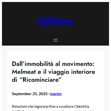
Skip
to
content
A2News
Dall’immobilità al movimento:
Melmeat e il viaggio interiore
di “Ricominciare”
September 25, 2025
master
•
Relazioni che logorano fino a svuotare l’identità.