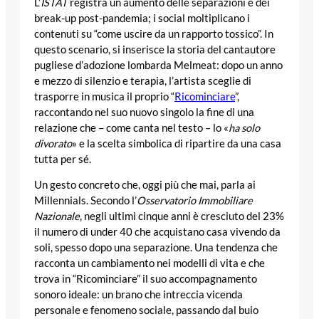
L’
ISTAT
registra un aumento delle separazioni e dei
break-up post-pandemia; i social moltiplicano i
contenuti su “come uscire da un rapporto tossico”. In
questo scenario, si inserisce la storia del cantautore
pugliese d’adozione lombarda Melmeat: dopo un anno
e mezzo di silenzio e terapia, l’artista sceglie di
trasporre in musica il proprio “
Ricominciare
”,
raccontando nel suo nuovo singolo la fine di una
relazione che – come canta nel testo – lo «
ha solo
divorato
» e la scelta simbolica di ripartire da una casa
tutta per sé.
Un gesto concreto che, oggi più che mai, parla ai
Millennials. Secondo l’
Osservatorio Immobiliare
Nazionale
, negli ultimi cinque anni è cresciuto del 23%
il numero di under 40 che acquistano casa vivendo da
soli, spesso dopo una separazione. Una tendenza che
racconta un cambiamento nei modelli di vita e che
trova in “Ricominciare” il suo accompagnamento
sonoro ideale: un brano che intreccia vicenda
personale e fenomeno sociale, passando dal buio