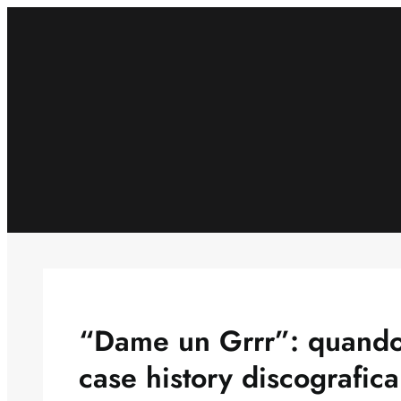
Skip
to
content
“Dame un Grrr”: quando 
case history discografica