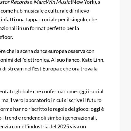
ator Records
e
MarcWin Music
(New York), a
come hub musicale e culturale di rilievo
infatti una tappa cruciale per il singolo, che
azionali in un format perfetto per la
efloor.
ore che la scena dance europea osserva con
onimi dell’elettronica. Al suo fianco, Kate Linn,
di stream nell’Est Europa e che ora trova la
entato globale che conferma come oggi i social
a il vero laboratorio in cui si scrive il futuro
orme hanno riscritto le regole del gioco: oggi è
do i trend e rendendoli simboli generazionali,
denzia come l’industria del 2025 viva un