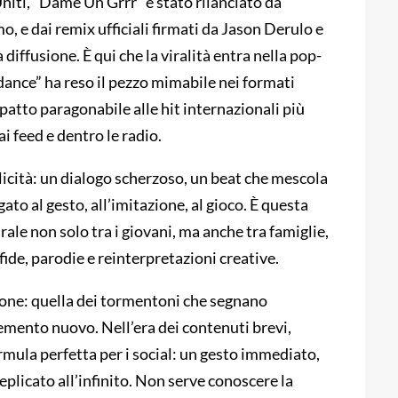
Uniti, “Dame Un Grrr” è stato rilanciato da
e dai remix ufficiali firmati da Jason Derulo e
diffusione. È qui che la viralità entra nella pop-
dance” ha reso il pezzo mimabile nei formati
mpatto paragonabile alle hit internazionali più
i feed e dentro le radio.
licità: un dialogo scherzoso, un beat che mescola
gato al gesto, all’imitazione, al gioco. È questa
irale non solo tra i giovani, ma anche tra famiglie,
fide, parodie e reinterpretazioni creative.
zione: quella dei tormentoni che segnano
lemento nuovo. Nell’era dei contenuti brevi,
rmula perfetta per i social: un gesto immediato,
eplicato all’infinito. Non serve conoscere la