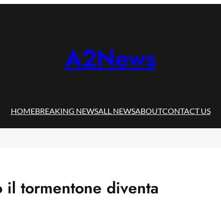
A2News
HOME
BREAKING NEWS
ALL NEWS
ABOUT
CONTACT US
il tormentone diventa