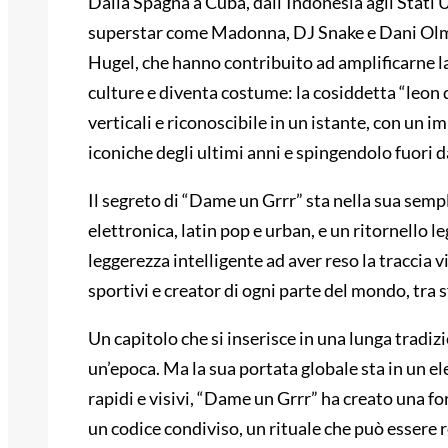
Dalla Spagna a Cuba, dall’Indonesia agli Stati 
superstar come Madonna, DJ Snake e Dani Olmo, 
Hugel, che hanno contribuito ad amplificarne la 
culture e diventa costume: la cosiddetta “leon 
verticali e riconoscibile in un istante, con un i
iconiche degli ultimi anni e spingendolo fuori da
Il segreto di “Dame un Grrr” sta nella sua semp
elettronica, latin pop e urban, e un ritornello le
leggerezza intelligente ad aver reso la traccia v
sportivi e creator di ogni parte del mondo, tra s
Un capitolo che si inserisce in una lunga tradi
un’epoca. Ma la sua portata globale sta in un e
rapidi e visivi, “Dame un Grrr” ha creato una fo
un codice condiviso, un rituale che può essere r