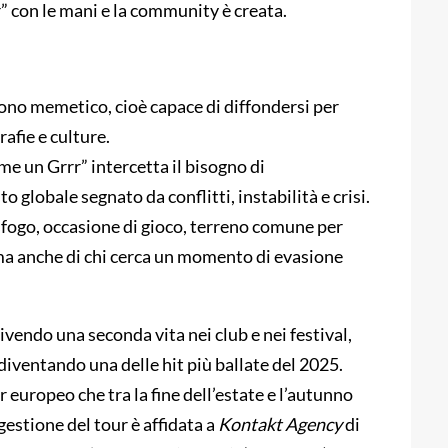
r” con le mani e la community è creata.
cono memetico, cioè capace di diffondersi per
afie e culture.
me un Grrr” intercetta il bisogno di
 globale segnato da conflitti, instabilità e crisi.
sfogo, occasione di gioco, terreno comune per
, ma anche di chi cerca un momento di evasione
ivendo una seconda vita nei club e nei festival,
diventando una delle hit più ballate del 2025.
europeo che tra la fine dell’estate e l’autunno
 gestione del tour è affidata a
Kontakt Agency
di