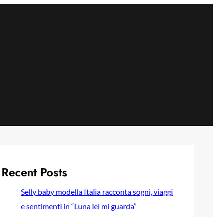
Recent Posts
Selly baby modella Italia racconta sogni, viaggi
e sentimenti in “Luna lei mi guarda”