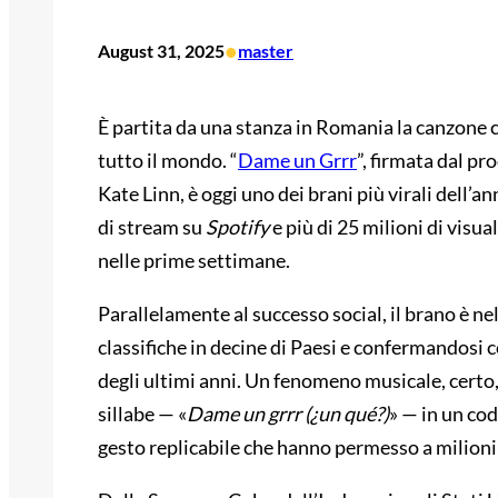
•
August 31, 2025
master
È partita da una stanza in Romania la canzone c
tutto il mondo. “
Dame un Grrr
”, firmata dal p
Kate Linn, è oggi uno dei brani più virali dell’an
di stream su
Spotify
e più di 25 milioni di visual
nelle prime settimane.
Parallelamente al successo social, il brano è nel
classifiche in decine di Paesi e confermandosi c
degli ultimi anni. Un fenomeno musicale, certo
sillabe — «
Dame un grrr (¿un qué?)
» — in un cod
gesto replicabile che hanno permesso a milioni 