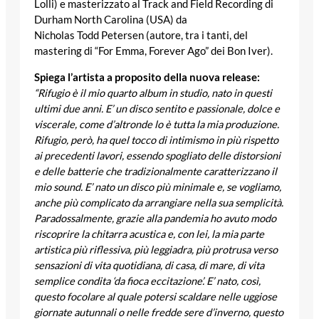
Lolli) e masterizzato al Track and Field Recording di
Durham North Carolina (USA) da
Nicholas Todd Petersen (autore, tra i tanti, del
mastering di “For Emma, Forever Ago” dei Bon Iver).
Spiega l’artista a proposito della nuova release:
“Rifugio è il mio quarto album in studio, nato in questi
ultimi due anni. E’ un disco sentito e passionale, dolce e
viscerale, come d’altronde lo è tutta la mia produzione.
Rifugio, però, ha quel tocco di intimismo in più rispetto
ai precedenti lavori, essendo spogliato delle distorsioni
e delle batterie che tradizionalmente caratterizzano il
mio sound. E’ nato un disco più minimale e, se vogliamo,
anche più complicato da arrangiare nella sua semplicità.
Paradossalmente, grazie alla pandemia ho avuto modo
riscoprire la chitarra acustica e, con lei, la mia parte
artistica più riflessiva, più leggiadra, più protrusa verso
sensazioni di vita quotidiana, di casa, di mare, di vita
semplice condita ‘da fioca eccitazione’. E’ nato, così,
questo focolare al quale potersi scaldare nelle uggiose
giornate autunnali o nelle fredde sere d’inverno, questo