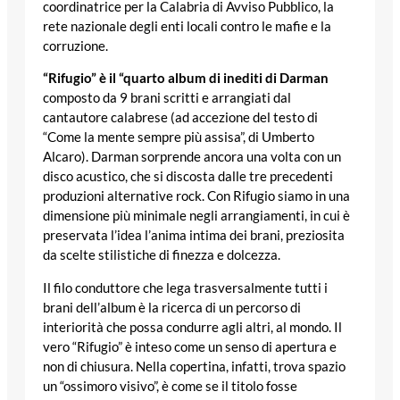
coordinatrice per la Calabria di Avviso Pubblico, la
rete nazionale degli enti locali contro le mafie e la
corruzione.
“Rifugio” è il “quarto album di inediti di Darman
composto da 9 brani scritti e arrangiati dal
cantautore calabrese (ad accezione del testo di
“Come la mente sempre più assisa”, di Umberto
Alcaro). Darman sorprende ancora una volta con un
disco acustico, che si discosta dalle tre precedenti
produzioni alternative rock. Con Rifugio siamo in una
dimensione più minimale negli arrangiamenti, in cui è
preservata l’idea l’anima intima dei brani, preziosita
da scelte stilistiche di finezza e dolcezza.
Il filo conduttore che lega trasversalmente tutti i
brani dell’album è la ricerca di un percorso di
interiorità che possa condurre agli altri, al mondo. Il
vero “Rifugio” è inteso come un senso di apertura e
non di chiusura. Nella copertina, infatti, trova spazio
un “ossimoro visivo”, è come se il titolo fosse