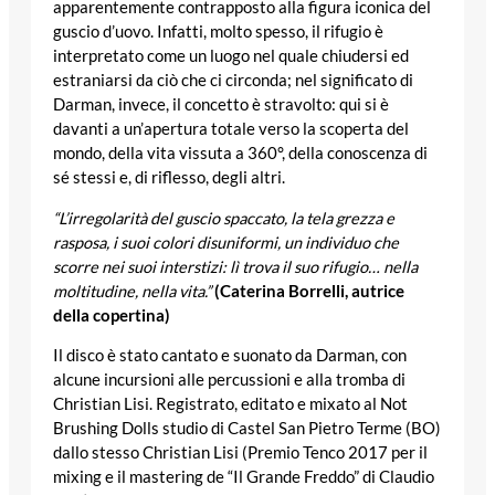
apparentemente contrapposto alla figura iconica del
guscio d’uovo. Infatti, molto spesso, il rifugio è
interpretato come un luogo nel quale chiudersi ed
estraniarsi da ciò che ci circonda; nel significato di
Darman, invece, il concetto è stravolto: qui si è
davanti a un’apertura totale verso la scoperta del
mondo, della vita vissuta a 360°, della conoscenza di
sé stessi e, di riflesso, degli altri.
“L’irregolarità del guscio spaccato, la tela grezza e
rasposa, i suoi colori disuniformi, un individuo che
scorre nei suoi interstizi: lì trova il suo rifugio… nella
moltitudine, nella vita.”
(Caterina Borrelli, autrice
della copertina)
Il disco è stato cantato e suonato da Darman, con
alcune incursioni alle percussioni e alla tromba di
Christian Lisi. Registrato, editato e mixato al Not
Brushing Dolls studio di Castel San Pietro Terme (BO)
dallo stesso Christian Lisi (Premio Tenco 2017 per il
mixing e il mastering de “Il Grande Freddo” di Claudio