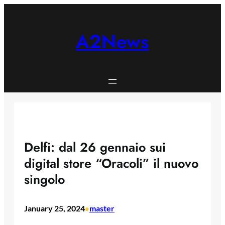
Skip
to
content
A2News
Delfi: dal 26 gennaio sui
digital store “Oracoli” il nuovo
singolo
January 25, 2024
master
•