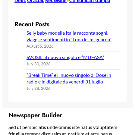
Delfi
, 
Oracoli
, 
Red&Blue
Comunicati stampa
•
Recent Posts
Selly baby modella Italia racconta sogni,
viaggi e sentimenti in “Luna lei mi guarda”
August 5, 2026
SVOSIL: il nuovo singolo è “MUFASA”
July 30, 2026
“Break Time” è il nuovo singolo di Dose in
radio e in digitale da venerdì 31 luglio
July 28, 2026
Newspaper Builder
Sed ut perspiciatis unde omnis iste natus voluptatem
fringilla tempor dignissim at, pretium et arcu natus