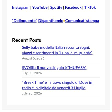
Instagram
|
YouTube
|
Spotify
|
Facebook
|
TikTok
“Delinquente”
, 
Digaonthemic
Comunicati stampa
•
Recent Posts
Selly baby modella Italia racconta sogni,
viaggi e sentimenti in “Luna lei mi guarda”
August 5, 2026
SVOSIL: il nuovo singolo è “MUFASA”
July 30, 2026
“Break Time” è il nuovo singolo di Dose in
radio e in digitale da venerdì 31 luglio
July 28, 2026