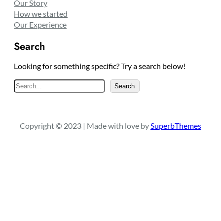
Our Story
How we started
Our Experience
Search
Looking for something specific? Try a search below!
S
Search
e
a
r
Copyright © 2023 | Made with love by
SuperbThemes
c
h