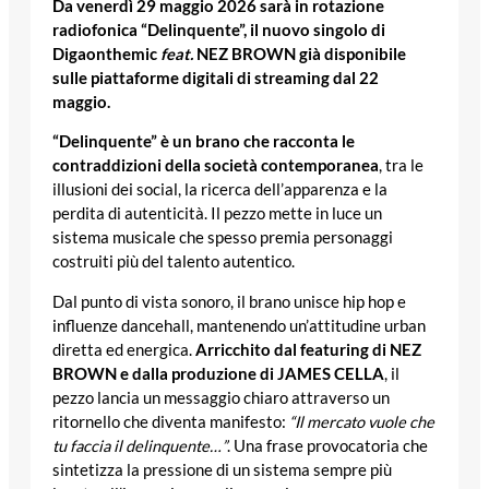
Da venerdì 29 maggio 2026 sarà in rotazione
radiofonica “Delinquente”, il nuovo singolo di
Digaonthemic
feat.
NEZ BROWN già disponibile
sulle piattaforme digitali di streaming dal 22
maggio.
“Delinquente” è un brano che racconta le
contraddizioni della società contemporanea
, tra le
illusioni dei social, la ricerca dell’apparenza e la
perdita di autenticità. Il pezzo mette in luce un
sistema musicale che spesso premia personaggi
costruiti più del talento autentico.
Dal punto di vista sonoro, il brano unisce hip hop e
influenze dancehall, mantenendo un’attitudine urban
diretta ed energica.
Arricchito dal featuring di NEZ
BROWN e dalla produzione di JAMES CELLA
, il
pezzo lancia un messaggio chiaro attraverso un
ritornello che diventa manifesto:
“Il mercato vuole che
tu faccia il delinquente…”
. Una frase provocatoria che
sintetizza la pressione di un sistema sempre più