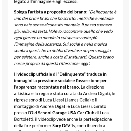
legato all’immagine e agli eccessi.
Spiega l’artista a proposito del brano:
“Delinquente è
uno dei primi brani che ho scritto: metriche e melodie
sono nate senza alcuna strumentale, il pezzo suonava
già nella mia testa. Volevo raccontare quello che vedo
ogni giorno: un mondo in cui spesso conta più
l’immagine della sostanza. Sui social e nella musica
sembra quasi che tu debba diventare un personaggio
per esistere, anche a costo di snaturarti. Questo
brano
nasce proprio da questa riflessione: oggi”.
Il videoclip ufficiale di “Delinquente” traduce in
immagini la pressione sociale e l’ossessione per
l’apparenza raccontate nel brano.
La direzione
artistica e la regia è stata curata da Andrea Digati, le
riprese sono di Luca Liessi (James Cella) e il
montaggio di Andrea Digati e Luca Liessi. Girato
presso l’
Old School Garage USA Car Club
di Luca
Bortoletti, il videoclip vede anche la partecipazione
della fire performer
Sary DèVils
, contribuendo a