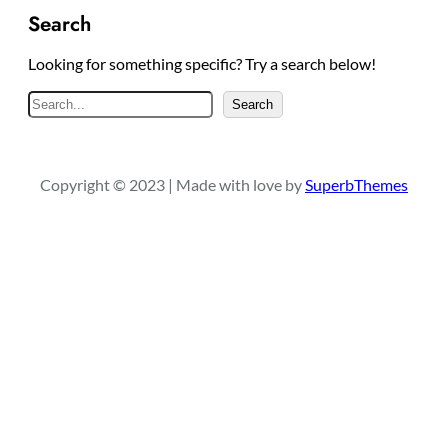
Search
Looking for something specific? Try a search below!
S
Search
e
a
r
Copyright © 2023 | Made with love by
SuperbThemes
c
h