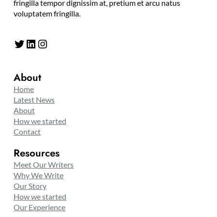
fringilla tempor dignissim at, pretium et arcu natus
voluptatem fringilla.
Twitter
LinkedIn
Instagram
About
Home
Latest News
About
How we started
Contact
Resources
Meet Our Writers
Why We Write
Our Story
How we started
Our Experience