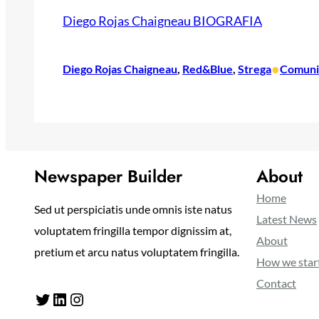
Diego Rojas Chaigneau BIOGRAFIA
•
Diego Rojas Chaigneau
, 
Red&Blue
, 
Strega
Comuni
Newspaper Builder
About
Home
Sed ut perspiciatis unde omnis iste natus
Latest News
voluptatem fringilla tempor dignissim at,
About
pretium et arcu natus voluptatem fringilla.
How we star
Contact
Twitter
LinkedIn
Instagram