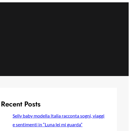
Recent Posts
Selly baby modella Italia racconta sogni, viaggi
e sentimenti in “Luna lei mi guarda”