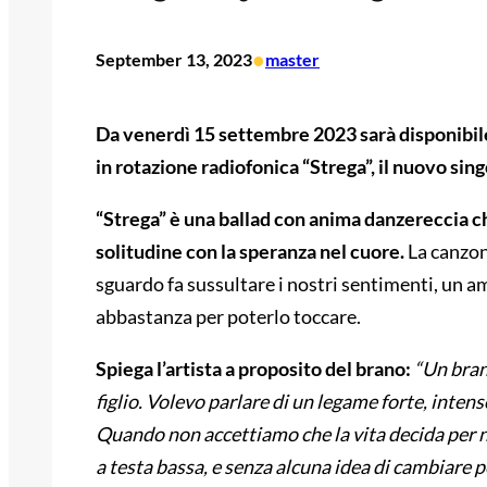
•
September 13, 2023
master
Da venerdì 15 settembre 2023 sarà disponibile 
in rotazione radiofonica “Strega”, il nuovo sin
“Strega” è una ballad con anima danzereccia
c
solitudine con la speranza nel cuore.
La canzon
sguardo fa sussultare i nostri sentimenti, un am
abbastanza per poterlo toccare.
Spiega l’artista a proposito del brano:
“Un bran
figlio. Volevo parlare di un legame forte, intenso
Quando non accettiamo che la vita decida per 
a testa bassa, e senza alcuna idea di cambiare p