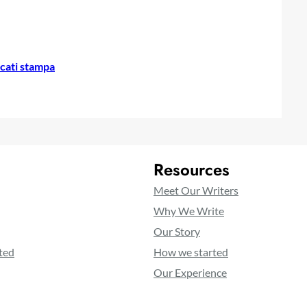
cati stampa
Resources
Meet Our Writers
Why We Write
Our Story
ted
How we started
Our Experience