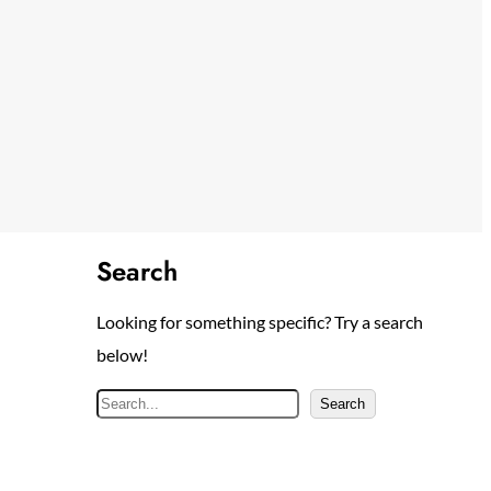
Search
Looking for something specific? Try a search
below!
S
Search
e
a